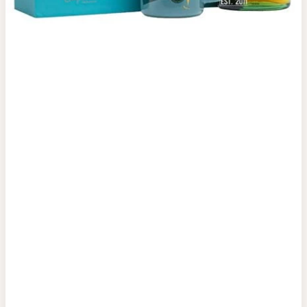
Top tìm kiếm
Rượu Vang
Vang Pháp
Rượu Vang Ý
Rượu Vang Đỏ