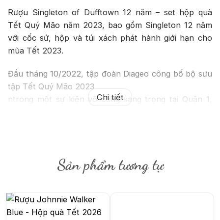
Rượu Singleton of Dufftown 12 năm – set hộp quà
Tết Quý Mão năm 2023, bao gồm Singleton 12 năm
với cốc sứ, hộp và túi xách phát hành giới hạn cho
mùa Tết 2023.
Đầu tháng 10/2022, tập đoàn Diageo công bố bộ sưu
tập Tết Quý Mão 2023
Chi tiết
ntrong một sự kiện vô cùng sang trọng tại Quận 1,
Tp. HCM. Đây là một sự
nkiện ra mắt sản phẩm Tết lớ hất từ trước đế ay
trong ngành rượu, là
nsự kiện tổ chức cho các đại lý, shop bán lẻ khắp cả
Sản phẩm tương tự
nước về tham dự. Một
nsố hình ảnh Singleton hộp quà tại sự kiệ ày bê dưới.