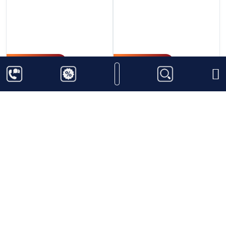
5.500.000
₫
3.850.000
₫
Johnnie Walker Blue -
Rượu Linh Vật Rồng
Hộp quà Tết 2026
2024 Long Vân Hội Lộc
750ml
40%
1000ml
Thêm vào giỏ hàng
Thêm vào giỏ hàng