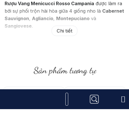
Rượu Vang Menicucci Rosso Campania
được làm ra
bởi sự phối trộn hài hòa giữa 4 giống nho là
Cabernet
Sauvignon
,
Agliancio
,
Montepuciano
và
Sangiovese
.
Chi tiết
Những trái nho được hái bằng tay một cách cẩn thận.
Nho sau khi hái về sẽ được sàng lọc lại một lầ ữa bỏ
đi những quả sâu, quả hỏng. Tiếp đế gười ta sẽ chon
cho vào ngâm ở nhiệt độ 26-28 độ C. Nho sẽ được
Sản phẩm tương tự
lên men Malolatic một cách hoàn toàn tự nhiên. Rồi
được đem đi ngâm trong thùng gỗ sồi Pháp và Mỹ.