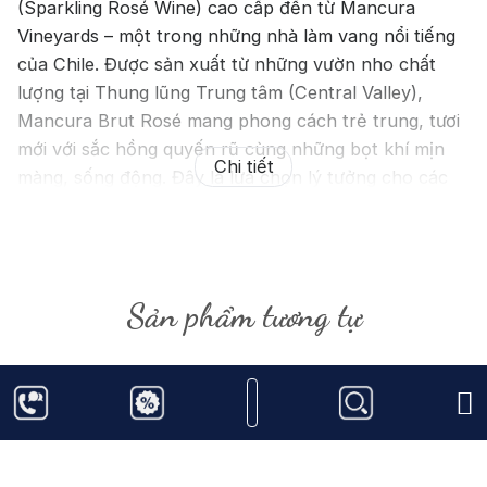
(Sparkling Rosé Wine) cao cấp đến từ Mancura
Vineyards – một trong những nhà làm vang nổi tiếng
của Chile. Được sản xuất từ những vườn nho chất
lượng tại Thung lũng Trung tâm (Central Valley),
Mancura Brut Rosé mang phong cách trẻ trung, tươi
mới với sắc hồng quyến rũ cùng những bọt khí mịn
Chi tiết
màng, sống động. Đây là lựa chọn lý tưởng cho các
bữa tiệc, lễ kỷ niệm, tiệc cưới hoặc những buổi gặp
gỡ bạn bè, mang đến trải nghiệm thưởng thức đầy
sảng khoái và tinh tế.
Sản phẩm tương tự
Mancura Brut Rosé được tạo nên từ những giống nho
đỏ tuyển chọn, kết hợp cùng quy trình sản xuất vang
nổ hiện đại nhằm giữ trọn hương thơm tự nhiên và độ
tươi mát của trái cây. Quá trình lên men được kiểm
soát nghiêm ngặt giúp tạo nên những bọt khí nhỏ,
mịn và bền, đồng thời cân bằng hoàn hảo giữa vị
chua thanh và vị trái cây ngọt dịu, tạo nên phong