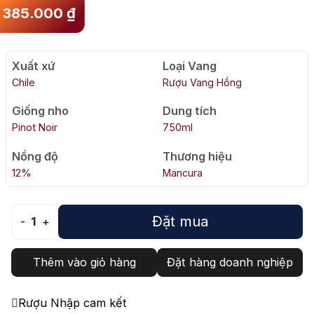
385.000
₫
Xuất xứ
Loại Vang
Chile
Rượu Vang Hồng
Giống nho
Dung tích
Pinot Noir
750ml
Nồng độ
Thương hiệu
12%
Mancura
Đặt mua
-
1
+
Thêm vào giỏ hàng
Đặt hàng doanh nghiệp
Rượu Nhập cam kết