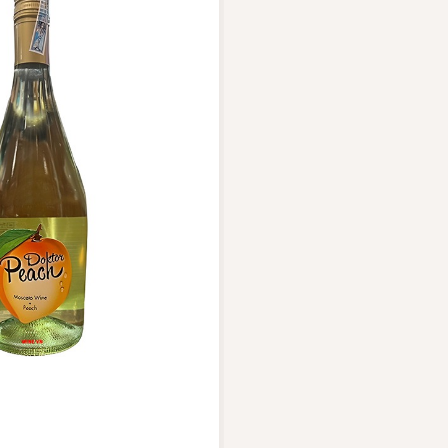
Vang Pháp
Rượu Vang Ý
Rượu Vang Đỏ
Rượu Vang Trắng
Whisky
ch Whisky
Single Malt Scotch Whisky
Whiskey Mỹ
Whisky Nhật
Vodka
nổi bật