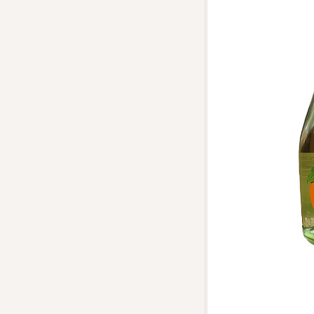
Top tìm kiếm
Rượu Vang
Blended Scot
Sake
Thương hiệu 