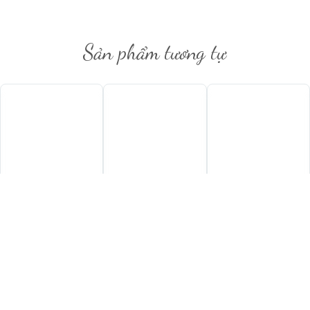
Sản phẩm tương tự
790.000
₫
1.680.000
₫
770
₫
Rượu Vang Arthur Metz
Rượu Champagne
Rượu Vang La
Sushi
Canard Duchene
Braccesca Achelo
Charles VII Brut
Cortona