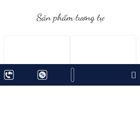
Sản phẩm tương tự
1.320.000
₫
385.000
₫
Rượu Vang Pensol
Rượu Vang Đỏ Falernia
Negroamaro
Reserva Syrah
Lambursco