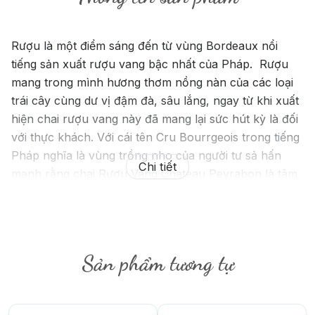
Rượu là một điểm sáng đến từ vùng Bordeaux nổi
tiếng sản xuất rượu vang bậc nhất của Pháp. Rượu
mang trong mình hương thơm nồng nàn của các loại
trái cây cùng dư vị đậm đà, sâu lắng, ngay từ khi xuất
hiện chai rượu vang này đã mang lại sức hút kỳ là đối
với thực khách. Với cái tên Cru Bourrgeois trong tiếng
Pháp nghĩa là vùng trồng nho của người tư sả hấn
Chi tiết
mạnh rằng chai Rượu Vang Chateau Peyrabon là tâm
huyết sôi trào của co gười cũng như tinh hoa quý giá
của thiê hiê ơi đây. Chính vì vậy thưởng thức rượu bạ
hư được dẫn dắt tới một không gian tươi đẹp có hoa,
lá, sông hồ như một giấc mơ tuyệt đẹp. Bạn sẽ cảm
Sản phẩm tương tự
nhận được niềm vui tươi của cuộc sống cũng như
những giá trị đáng quý mà cuộc sống mang lại cho
chúng ta. Bạn cũng cảm thấy tình yêu giữa người với