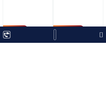
500.000
₫
73.000.000
₫
Black Bull Kyloe
Rượu Mortlach 1994 -
25 năm, Prima & Ultima
700ml
50%
Thêm vào giỏ hàng
Thêm vào giỏ hàng