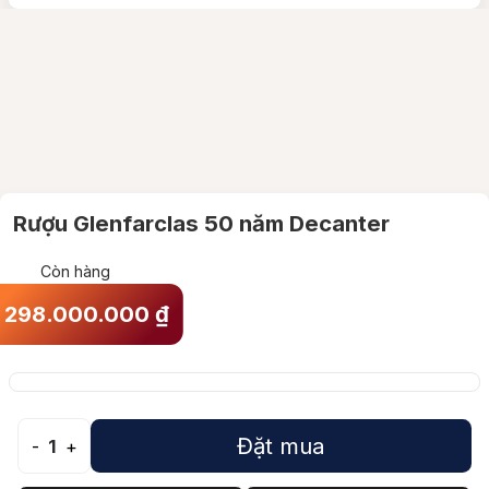
Rượu Glenfarclas 50 năm Decanter
Còn hàng
298.000.000
₫
Đặt mua
-
1
+