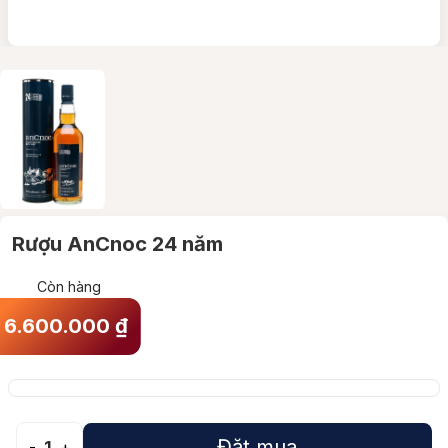
Rượu AnCnoc 24 năm
Còn hàng
6.600.000
₫
Đặt mua
-
1
+