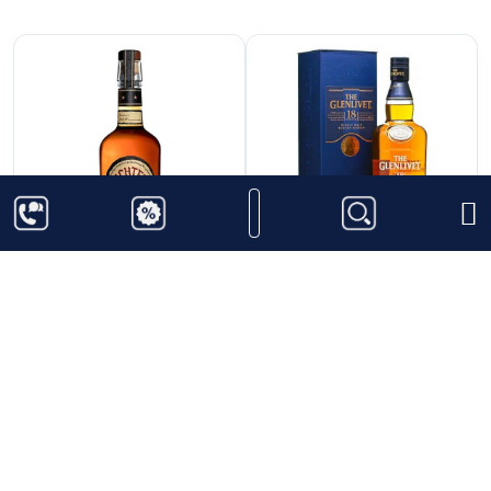
3.800.000
₫
2.850.000
₫
Michter's US*1
Glenlivet 18 năm -
Toasted Barrel Finish
Batch Reserve
Straight Bourbon
Whiskey
700ml
40%
Thêm vào giỏ hàng
Thêm vào giỏ hàng