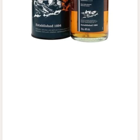
Top tìm kiếm
Rượu Vang
Vang Pháp
Rượu Vang Ý
Rượu Vang Đỏ