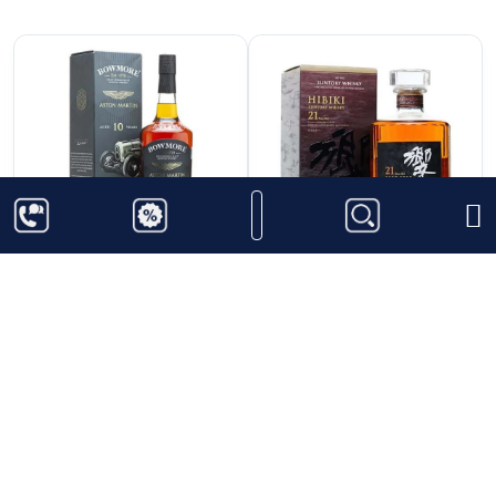
1.700.000
₫
15.500.000
₫
Bowmore 10 năm
Hibiki 21 Năm
Aston Martin 2022
1000ml
40%
700ml
43%
Thêm vào giỏ hàng
Thêm vào giỏ hàng