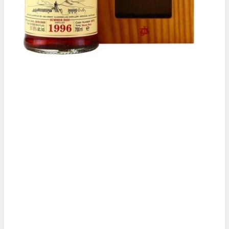
Top tìm kiếm
Rượu Vang
Vang Pháp
Rượu Vang Ý
Rượu Vang Đỏ