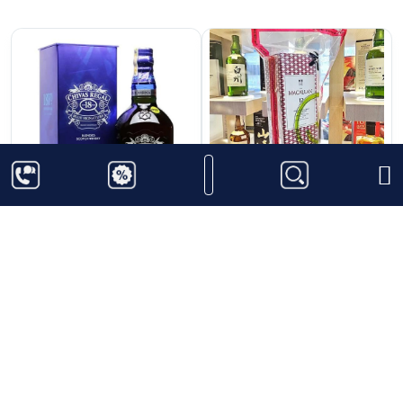
1.750.000
₫
2.650.000
₫
Chivas 18 Blue
Macallan 12 Double
Signature
Cask Collection Xách
Tay
700ml
40%
700ml
40%
Thêm vào giỏ hàng
Thêm vào giỏ hàng