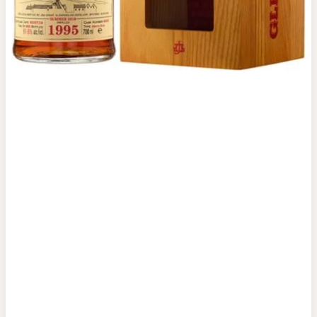
Top tìm kiếm
Rượu Vang
Vang Pháp
Rượu Vang Ý
Rượu Vang Đỏ