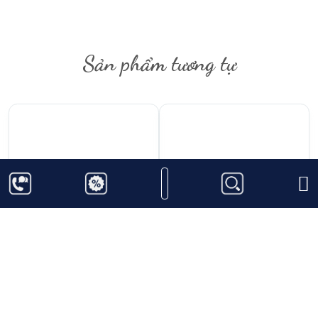
Sản phẩm tương tự
3.500.000
₫
30.000.000
₫
Rượu Craigellachie 17
Rượu Glenfarclas 1980
năm
The Glenlivet 12 – Phiên bản rượu đầu tiên của