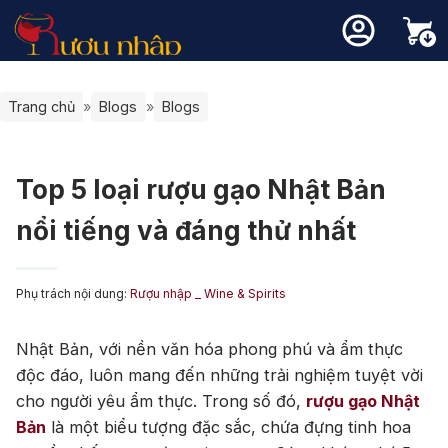
ượu Vang
ượu Whisky
ượu mạnh
Loại va
Xuẩ
Giố
Thương 
Thương 
Rượu mạ
Các loạ
Blogs
Liên hệ
Trang chủ
»
Blogs
»
Blogs
Champa
Rượu Va
CABER
Macalla
Highl
Top 10 Vang theo tháng
Chọn Whisky theo chuyên gia
Thương hiệu nổi bật
CHARD
Chivas
Island
Rượu va
Vang Ph
Chọn vang theo chuyên gia
Quà Tặng Rượu Whisky
MALBE
Hibiki
Islay
Rượu mạnh phổ biến
Rượu Xách Tay -Rượu Duty Free
Quà tặng vang
Rượu va
Vang Chi
Top 5 loại rượu gạo Nhật Bản
MERLO
Johnnie
Lowla
Đánh giá rượu vang
Cẩm nang whisky
Vang hồ
Vang Tâ
Negroa
Singleto
Speys
Các loại rượu mạnh khác
nổi tiếng và đáng thử nhất
Chưa có sản phẩm trong giỏ hàng.
PINOT 
Glenfidd
Kiến thức rượu vang
Vang Ng
VANG A
Single Malt Scotch Whisky
SAUVI
Glenlive
Vang nổ
Rượu Va
oại vang
Quay trở lại cửa hàng
SHIRAZ
Glenfarc
Phụ trách nội dung:
Rượu nhập _ Wine & Spirits
Thương hiệu nổi bật
Vang bị
VANG 
TEMPRA
Laphroa
ất xứ
Balvenie
Moscat
VANG N
Nhật Bản, với nền văn hóa phong phú và ẩm thực
Lagavuli
độc đáo, luôn mang đến những trải nghiệm tuyệt vời
Giống nho
Mortlac
cho người yêu ẩm thực. Trong số đó,
rượu gạo Nhật
Bowmor
Bản
là một biểu tượng đặc sắc, chứa đựng tinh hoa
Ballantin