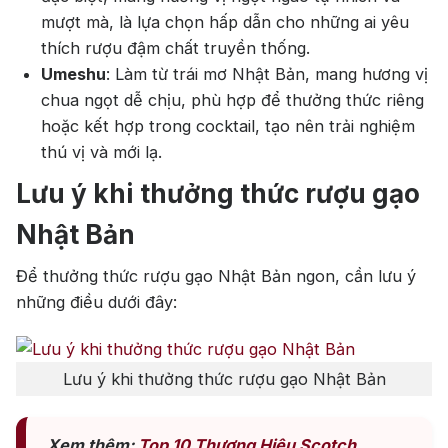
Top tìm kiếm
mượt mà, là lựa chọn hấp dẫn cho những ai yêu
thích rượu đậm chất truyền thống.
Rượu Vang
Vang Pháp
Umeshu
: Làm từ trái mơ Nhật Bản, mang hương vị
chua ngọt dễ chịu, phù hợp để thưởng thức riêng
Rượu Vang Ý
hoặc kết hợp trong cocktail, tạo nên trải nghiệm
Rượu Vang Đỏ
thú vị và mới lạ.
Rượu Vang Trắng
Whisky
Lưu ý khi thưởng thức rượu gạo
Blended Scotch Whisky
Nhật Bản
Single Malt Scotch Whisky
Để thưởng thức rượu gạo Nhật Bản ngon, cần lưu ý
những điều dưới đây:
Whiskey Mỹ
Whisky Nhật
Vodka
Cognac
Sake
Lưu ý khi thưởng thức rượu gạo Nhật Bản
Thương hiệu nổi bật
Xem thêm:
Top 10 Thương Hiệu Scotch