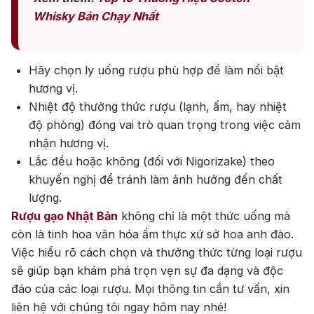
Chivas
Macallan
Hibiki
Whisky Bán Chạy Nhất
Johnnie Walker
Singleton
Absolut
Courvoisier
Hãy chọn ly uống rượu phù hợp để làm nổi bật
hương vị.
Danzka
Nhiệt độ thưởng thức rượu (lạnh, ấm, hay nhiệt
độ phòng) đóng vai trò quan trọng trong việc cảm
Ưu đãi hot
nhận hương vị.
+ Ưu đãi giữa năm: Ngập tràn quà
Lắc đều hoặc không (đối với Nigorizake) theo
tặng, gi rượu siêu hấp dẫn
khuyến nghị để tránh làm ảnh hưởng đến chất
+ Nhà cung cấp uy tín
lượng.
Rượu gạo Nhật Bản
không chỉ là một thức uống mà
còn là tinh hoa văn hóa ẩm thực xứ sở hoa anh đào.
Việc hiểu rõ cách chọn và thưởng thức từng loại rượu
sẽ giúp bạn khám phá trọn vẹn sự đa dạng và độc
đáo của các loại rượu. Mọi thông tin cần tư vấn, xin
liên hệ với chúng tôi ngay hôm nay nhé!