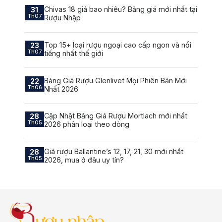
Chivas 18 giá bao nhiêu? Bảng giá mới nhất tại
31
Th07
Rượu Nhập
Top 15+ loại rượu ngoại cao cấp ngon và nổi
23
Th07
tiếng nhất thế giới
Bảng Giá Rượu Glenlivet Mọi Phiên Bản Mới
22
Th06
Nhất 2026
Cập Nhật Bảng Giá Rượu Mortlach mới nhất
28
Th05
2026 phân loại theo dòng
Giá rượu Ballantine’s 12, 17, 21, 30 mới nhất
28
Th05
2026, mua ở đâu uy tín?