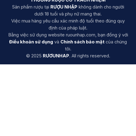
THƯỞNG RƯỢU CÓ TRÁCH NHIỆM
Sản phẩm rượu tại
RƯỢU NHẬP
không dành cho người
dưới 18 tuổi và phụ nữ mang thai.
Việc mua hàng yêu cầu xác minh độ tuổi theo đúng quy
định của pháp luật.
Bằng việc sử dụng website ruounhap.com, bạn đồng ý với
Điều khoản sử dụng
và
Chính sách bảo mật
của chúng
tôi.
© 2025
RƯƠUNHAP
. All rights reserved.