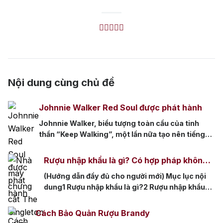
Nội dung cùng chủ đề
Johnnie Walker Red Soul được phát hành
Johnnie Walker, biểu tượng toàn cầu của tinh
thần “Keep Walking”, một lần nữa tạo nên tiếng
vang lớn trong ngành công nghiệp whisky với sự
ra mắt đầy ấn tượng của Johnnie Walker Red
Rượu nhập khẩu là gì? Có hợp pháp không
Soul. Phiên bản đặc biệt này không chỉ là một
tại Việt Nam?
(Hướng dẫn đầy đủ cho người mới) Mục lục nội
thức uống thượng hạng mà còn là một tuyên
dung1 Rượu nhập khẩu là gì?2 Rượu nhập khẩu
ngôn […]
có hợp pháp tại Việt Nam không?3 Tem rượu
nhập khẩu là gì? Vì sao bắt buộc phải có?4 Cách
Cách Bảo Quản Rượu Brandy
nhận biết rượu nhập khẩu chính hãng4.1 1. Tem