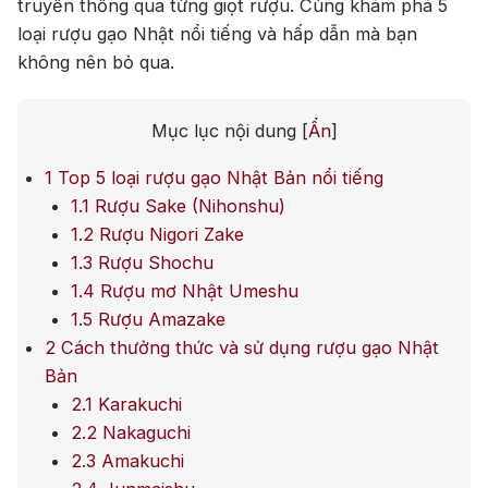
truyền thống qua từng giọt rượu. Cùng khám phá 5
Jack Dan
loại rượu gạo Nhật nổi tiếng và hấp dẫn mà bạn
không nên bỏ qua.
Mục lục nội dung
[
Ẩn
]
1
Top 5 loại rượu gạo Nhật Bản nổi tiếng
1.1
Rượu Sake (Nihonshu)
1.2
Rượu Nigori Zake
1.3
Rượu Shochu
1.4
Rượu mơ Nhật Umeshu
1.5
Rượu Amazake
2
Cách thưởng thức và sử dụng rượu gạo Nhật
Bản
2.1
Karakuchi
2.2
Nakaguchi
2.3
Amakuchi