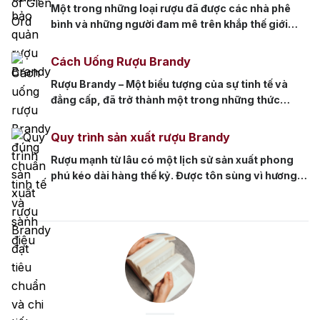
Một trong những loại rượu đã được các nhà phê
nhập khẩu còn nguyên vẹn4.2 2. Nhãn […]
bình và những người đam mê trên khắp thế giới
đánh giá cao là Brandy, nổi tiếng với độ sâu, độ
phức tạp và hương vị tinh tế. Nghệ thuật bảo quản
Cách Uống Rượu Brandy
rượu Brandy, cũng như các loại rượu khác, là một
Rượu Brandy – Một biểu tượng của sự tinh tế và
kỹ thuật đòi […]
đẳng cấp, đã trở thành một trong những thức
uống được yêu thích trong thế giới rượu vang. Với
lịch sử lâu đời cùng với quy trình chế biến độc đáo,
Quy trình sản xuất rượu Brandy
Brandy mang đến cho chúng ta một trải nghiệm
Rượu mạnh từ lâu có một lịch sử sản xuất phong
thưởng thức đích thực. […]
phú kéo dài hàng thế kỷ. Được tôn sùng vì hương
vị đậm đà, phức tạp và khả năng khơi dậy các giác
quan trong mỗi ngụm nhờ nồng độ cồn mạnh mẽ,
rượu Brandy đã giành được vị trí hàng đầu. Nhưng
có […]