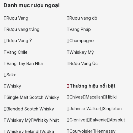
Danh mục rượu ngoại
Rượu Vang
Rượu vang đỏ
Rượu vang trắng
Vang Pháp
Rượu Vang Ý
Champagne
Vang Chile
Whiskey Mỹ
Vang Tây Ban Nha
Rượu Vang Úc
Sake
Thương hiệu nổi bật
Whisky
Chivas
Macallan
Hibiki
Single Malt Scotch Whisky
Johnnie Walker
Singleton
Blended Scotch Whisky
Glenlivet
Balvenie
Absolut
Whiskey Mỹ
Whisky Nhật
Courvoisier
Hennessy
Whiskey Ireland
Vodka