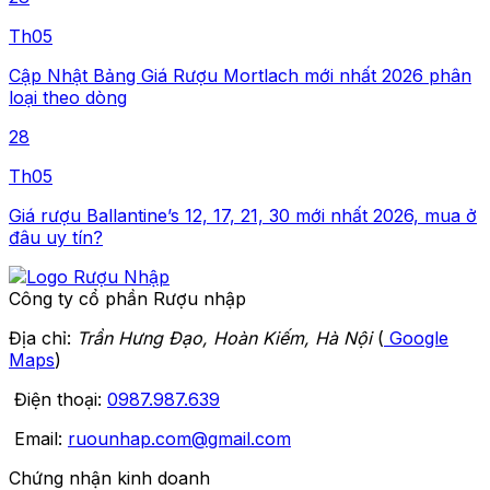
Th05
Cập Nhật Bảng Giá Rượu Mortlach mới nhất 2026 phân
loại theo dòng
28
Th05
Giá rượu Ballantine’s 12, 17, 21, 30 mới nhất 2026, mua ở
đâu uy tín?
Công ty cổ phần Rượu nhập
Địa chỉ:
Trần Hưng Đạo, Hoàn Kiếm, Hà Nội
(
Google
Maps
)
Điện thoại:
0987.987.639
Email:
ruounhap.com@gmail.com
Chứng nhận kinh doanh