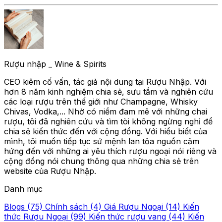
Rượu nhập _ Wine & Spirits
CEO kiêm cố vấn, tác giả nội dung tại Rượu Nhập. Với
hơn 8 năm kinh nghiệm chia sẻ, sưu tầm và nghiên cứu
các loại rượu trên thế giới như Champagne, Whisky
Chivas, Vodka,... Nhờ có niềm đam mê với những chai
rượu, tôi đã nghiên cứu và tìm tòi không ngừng nghỉ để
chia sẻ kiến thức đến với cộng đồng. Với hiểu biết của
mình, tôi muốn tiếp tục sứ mệnh lan tỏa nguồn cảm
hứng đến với những ai yêu thích rượu ngoại nói riêng và
cộng đồng nói chung thông qua những chia sẻ trên
website của Rượu Nhập.
Danh mục
Blogs (75)
Chính sách (4)
Giá Rượu Ngoại (14)
Kiến
thức Rượu Ngoại (99)
Kiến thức rượu vang (44)
Kiến