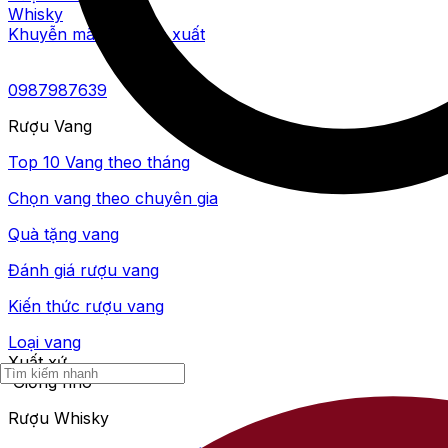
Whisky
Khuyễn mãi
Nhà sản xuất
0987987639
Rượu Vang
Top 10 Vang theo tháng
Chọn vang theo chuyên gia
Quà tặng vang
Đánh giá rượu vang
Kiến thức rượu vang
Loại vang
Xuất xứ
Giống nho
Rượu Whisky