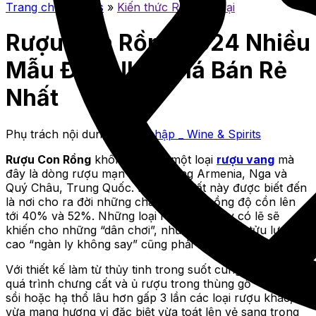
Trang chủ
»
Blogs
»
Kiến thức Rượu Ngoại
Rượu Con Rồng 2024 Nhiều
Mẫu Đẹp Nhất Giá Bán Rẻ
Nhất
Phụ trách nội dung:
Rượu nhập _ Wine & Spirits
Rượu Con Rồng
không phải là một loại
rượu vang
mà
đây là dòng rượu mạn đến từ vùng Armenia, Nga và
Quý Châu, Trung Quốc. Hai vùng đất này được biết đến
là nơi cho ra đời những chai vang có nồng độ cồn lên
tới 40% và 52%. Những loại rượu như này có lẽ sẽ
khiến cho những “dân chơi”, những người có tửu lượng
cao “ngàn ly không say” cũng phải dè chừng.
Với thiết kế làm từ thủy tinh trong suốt cùng việc trải qua
quá trình chưng cất và ủ rượu trong thùng gỗ
sồi hoặc hạ thổ lâu hơn gấp 3 lần các loại rượu khác,
vừa mang hương vị đặc biệt vừa toát lên vẻ sang trọng