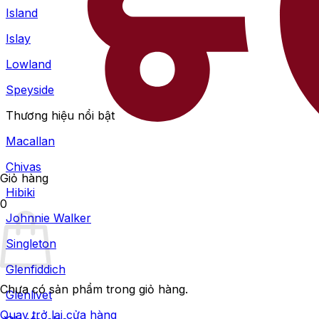
Island
Islay
Lowland
Speyside
Thương hiệu nổi bật
Macallan
Chivas
Giỏ hàng
Hibiki
0
Johnnie Walker
Singleton
Glenfiddich
Chưa có sản phẩm trong giỏ hàng.
Glenlivet
Quay trở lại cửa hàng