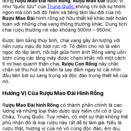
dòng
rượu Mao Đài hình Rồng
.
Rượu Mao Đài
được ví
như “quốc tửu” của
Trung Quốc
không chỉ bởi sự thơm
ngon mà còn bởi độ hiếm và tiếng tăm lâu đời của nó.
Rượu Mao Đài
hình rồng sở hữu thiết kế khác biệt hoàn
toàn với những chai vang thông thường khác. Dung tích
chai rượu thường rơi vào khoảng 500ml – 950ml.
Được làm bằng thủy tinh, chai vang gây ấn tượng với
nền rượu màu đỏ tươi rực rỡ. Tô điểm cho nó là viên
ngọc đỏ lấp lánh, nổi bật giữa hình ảnh Rồng vàng uốn
lượn cùng các tầng mây được chạm khắc nổi một cách
tỉ mỉ bao quanh thân chai.
Rượu Con Rồng
này chắc
chắn sẽ thu hút và khiến ta say đắm ngay từ cái nhìn
đầu tiên bởi sự sang trọng và độc đáo trong thiết kế của
nó.
Hương Vị Của Rượu Mao Đài Hình Rồng
R
ượu Mao Đài hình Rồng
có thành phần chính là cao
lương và những loại thảo dược quý hiếm chỉ có ở Quý
Châu, Trung Quốc. Tuy nhiên, có một sự thật không thế
phủ nhận đó là loại rượu này rất dễ bị làm giả. Nếu là
rượu thật, hương vị của nó vô cùng độc đáo, êm dịu,