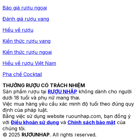
Báo giá rượu ngoại
Đánh giá rượu vang
Hiểu về rượu
Kiến thức rượu vang
Kiến thức rượu ngoại
Hiểu về rượu Việt Nam
Pha chế Cocktail
THƯỞNG RƯỢU CÓ TRÁCH NHIỆM
Sản phẩm rượu tại
RƯỢU NHẬP
không dành cho người
dưới 18 tuổi và phụ nữ mang thai.
Việc mua hàng yêu cầu xác minh độ tuổi theo đúng quy
định của pháp luật.
Bằng việc sử dụng website ruounhap.com, bạn đồng ý
với
Điều khoản sử dụng
và
Chính sách bảo mật
của
chúng tôi.
© 2025
RƯƠUNHAP
. All rights reserved.