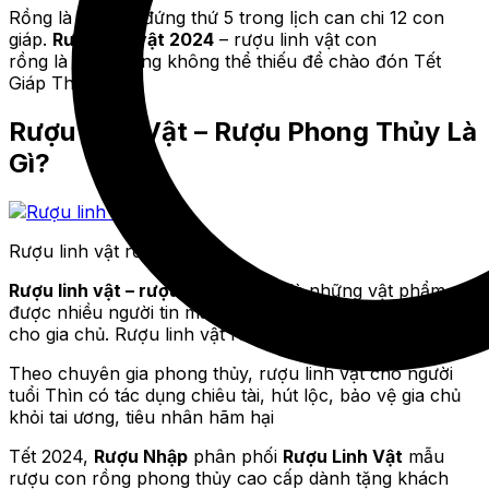
Rồng là linh vật đứng thứ 5 trong lịch can chi 12 con
giáp.
Rượu linh vật 2024
– rượu linh vật con
rồng là biểu tượng không thể thiếu để chào đón Tết
Giáp Thìn
Rượu Linh Vật – Rượu Phong Thủy Là
Gì?
Rượu linh vật rồng
Rượu linh vật – rượu phong thủy
là những vật phẩm
được nhiều người tin mang lại may mắn, thịnh vượng
cho gia chủ. Rượu linh vật rồng cũng không ngoại lệ
Theo chuyên gia phong thủy, rượu linh vật cho người
tuổi Thìn có tác dụng chiêu tài, hút lộc, bảo vệ gia chủ
khỏi tai ương, tiêu nhân hãm hại
Tết 2024,
Rượu Nhập
phân phối
Rượu Linh Vật
mẫu
rượu con rồng phong thủy cao cấp dành tặng khách