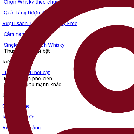
Chọn Whisky theo chuyên gia
Quà Tặng Rượu Whisky
Rượu Xách Tay -Rượu Duty Free
Cẩm nang whisky
Single Malt Scotch Whisky
Thương hiệu nổi bật
Rượu mạnh
Thương hiệu nổi bật
Rượu mạnh phổ biến
Các loại rượu mạnh khác
Loại vang
Champagne
Rượu vang đỏ
Rượu vang trắng