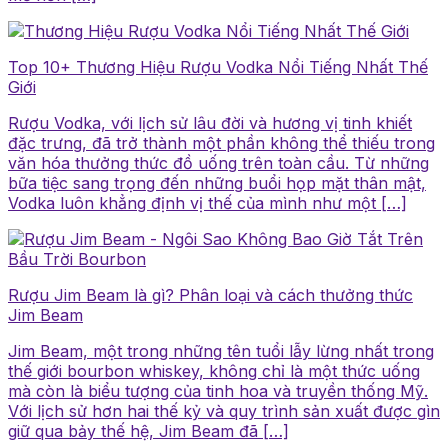
Top 10+ Thương Hiệu Rượu Vodka Nổi Tiếng Nhất Thế
Giới
Rượu Vodka, với lịch sử lâu đời và hương vị tinh khiết
đặc trưng, đã trở thành một phần không thể thiếu trong
văn hóa thưởng thức đồ uống trên toàn cầu. Từ những
bữa tiệc sang trọng đến những buổi họp mặt thân mật,
Vodka luôn khẳng định vị thế của mình như một […]
Rượu Jim Beam là gì? Phân loại và cách thưởng thức
Jim Beam
Jim Beam, một trong những tên tuổi lẫy lừng nhất trong
thế giới bourbon whiskey, không chỉ là một thức uống
mà còn là biểu tượng của tinh hoa và truyền thống Mỹ.
Với lịch sử hơn hai thế kỷ và quy trình sản xuất được gìn
giữ qua bảy thế hệ, Jim Beam đã […]