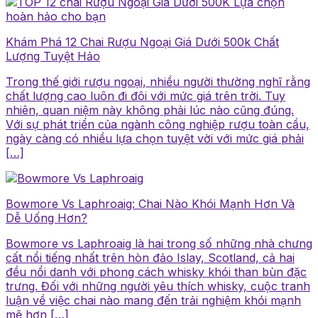
Khám Phá 12 Chai Rượu Ngoại Giá Dưới 500k Chất
Lượng Tuyệt Hảo
Trong thế giới rượu ngoại, nhiều người thường nghĩ rằng
chất lượng cao luôn đi đôi với mức giá trên trời. Tuy
nhiên, quan niệm này không phải lúc nào cũng đúng.
Với sự phát triển của ngành công nghiệp rượu toàn cầu,
ngày càng có nhiều lựa chọn tuyệt vời với mức giá phải
[…]
Bowmore Vs Laphroaig: Chai Nào Khói Mạnh Hơn Và
Dễ Uống Hơn?
Bowmore vs Laphroaig là hai trong số những nhà chưng
cất nổi tiếng nhất trên hòn đảo Islay, Scotland, cả hai
đều nổi danh với phong cách whisky khói than bùn đặc
trưng. Đối với những người yêu thích whisky, cuộc tranh
luận về việc chai nào mang đến trải nghiệm khói mạnh
mẽ hơn […]