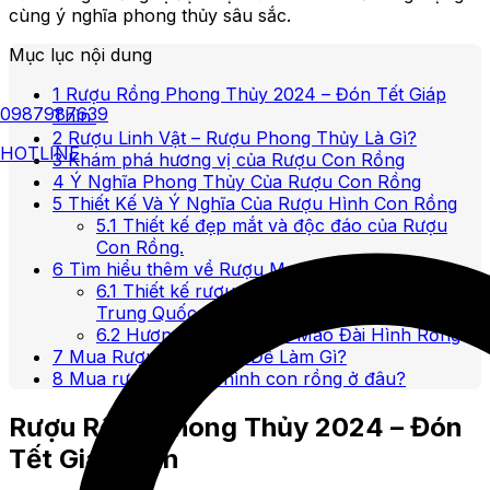
cùng ý nghĩa phong thủy sâu sắc.
Mục lục nội dung
1
Rượu Rồng Phong Thủy 2024 – Đón Tết Giáp
0987987639
Thìn
2
Rượu Linh Vật – Rượu Phong Thủy Là Gì?
HOTLINE
3
Khám phá hương vị của Rượu Con Rồng
4
Ý Nghĩa Phong Thủy Của Rượu Con Rồng
5
Thiết Kế Và Ý Nghĩa Của Rượu Hình Con Rồng
5.1
Thiết kế đẹp mắt và độc đáo của Rượu
Con Rồng.
6
Tìm hiểu thêm về Rượu Mao Đài hình Rồng.
6.1
Thiết kế rượu Mao Đài hình rồng của
Trung Quốc
6.2
Hương Vị Của Rượu Mao Đài Hình Rồng
7
Mua Rượu Con Rồng Để Làm Gì?
8
Mua rượu linh vật hình con rồng ở đâu?
Rượu Rồng Phong Thủy 2024 – Đón
Tết Giáp Thìn