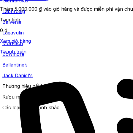
Glenfarclas
Thêm
5.000.000
₫
vào giỏ hàng và được miễn phí vận chu
Laphroaig
Tạm tính
Balvenie
0
₫
Lagavulin
Xem giỏ hàng
Mortlach
Thanh toán
Bowmore
Ballantine’s
Jack Daniel's
Thương hiệu nổi bật
Rượu mạnh phổ biến
Các loại rượu mạnh khác