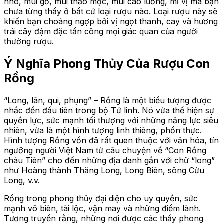
nho, mùi gỗ, mùi thảo mộc, mùi cao lương, mĩ vị mà bạn
chưa từng thấy ở bất cứ loại rượu nào. Loại rượu này sẽ
khiến bạn choáng ngợp bởi vị ngọt thanh, cay và hương
trái cây đậm đặc tấn công mọi giác quan của người
thưởng rượu.
Ý Nghĩa Phong Thủy Của Rượu Con
Rồng
“Long, lân, qui, phụng” – Rồng là một biểu tượng được
nhắc đến đầu tiên trong bộ Tứ linh. Nó vừa thể hiện sự
quyền lực, sức mạnh tối thượng với những năng lực siêu
nhiên, vừa là một hình tượng linh thiêng, phồn thực.
Hình tượng Rồng vốn đã rất quen thuộc với văn hóa, tín
ngưỡng người Việt Nam từ câu chuyện về “Con Rồng
cháu Tiên” cho đến những địa danh gắn với chữ “long”
như Hoàng thành Thăng Long, Long Biên, sông Cửu
Long, v.v.
Rồng trong phong thủy đại diện cho uy quyền, sức
mạnh vô biên, tài lộc, vận may và những điềm lành.
Tương truyền rằng, những nơi được các thầy phong