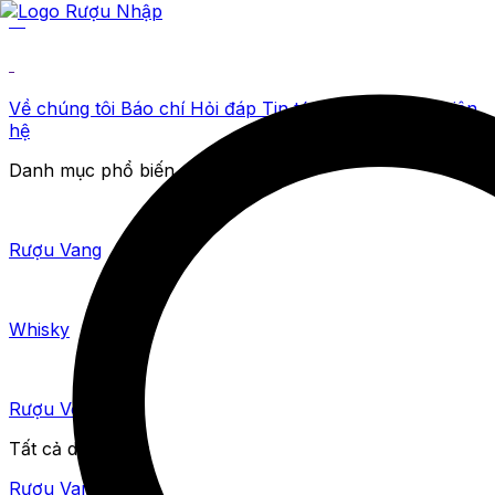
Về chúng tôi
Báo chí
Hỏi đáp
Tin tức sự kiện
Blogs
Liên
hệ
Danh mục phổ biến
Rượu Vang
Whisky
Rượu Vodka
Tất cả danh mục
Rượu Vang