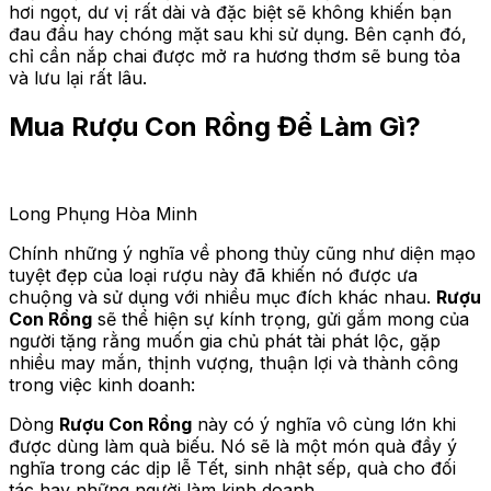
hơi ngọt, dư vị rất dài và đặc biệt sẽ không khiến bạn
đau đầu hay chóng mặt sau khi sử dụng. Bên cạnh đó,
chỉ cần nắp chai được mở ra hương thơm sẽ bung tỏa
và lưu lại rất lâu.
Mua Rượu Con Rồng Để Làm Gì?
Long Phụng Hòa Minh
Chính những ý nghĩa về phong thủy cũng như diện mạo
tuyệt đẹp của loại rượu này đã khiến nó được ưa
chuộng và sử dụng với nhiều mục đích khác nhau.
Rượu
Con Rồng
sẽ thể hiện sự kính trọng, gửi gắm mong của
người tặng rằng muốn gia chủ phát tài phát lộc, gặp
nhiều may mắn, thịnh vượng, thuận lợi và thành công
trong việc kinh doanh:
Dòng
Rượu Con Rồng
này có ý nghĩa vô cùng lớn khi
được dùng làm quà biếu. Nó sẽ là một món quà đầy ý
nghĩa trong các dịp lễ Tết, sinh nhật sếp, quà cho đối
tác hay những người làm kinh doanh.