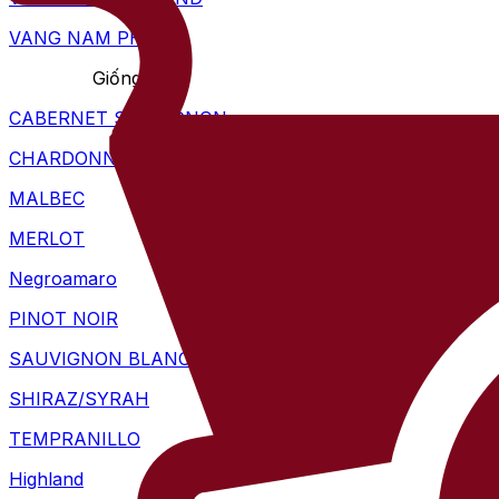
VANG NAM PHI
Giống nho
CABERNET SAUVIGNON
CHARDONNAY
MALBEC
MERLOT
Negroamaro
PINOT NOIR
SAUVIGNON BLANC
SHIRAZ/SYRAH
TEMPRANILLO
Highland