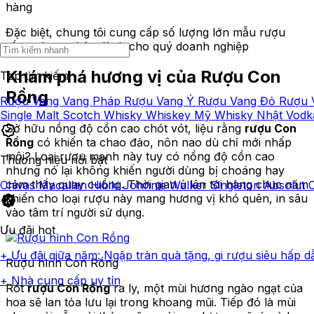
hàng
Đặc biệt, chung tôi cung cấp số lượng lớn mẫu rượu
rồng phong thủy dành cho quý doanh nghiệp
Khám phá hương vị của Rượu Con
Top tìm kiếm
Rồng
Rượu Vang
Vang Pháp
Rượu Vang Ý
Rượu Vang Đỏ
Rượu 
Single Malt Scotch Whisky
Whiskey Mỹ
Whisky Nhật
Vod
Sở hữu nồng độ cồn cao chót vót, liệu rằng
rượu Con
Rồng
có khiến ta chao đảo, nôn nao dù chỉ mới nhấp
môi? Loại rượu mạnh này tuy có nồng độ cồn cao
Thương hiệu nổi bật
nhưng nó lại không khiến người dùng bị choáng hay
cảm thấy quay cuồng. Thời gian ủ lên tới hàng chục năm
Chivas
Macallan
Hibiki
Johnnie Walker
Singleton
Absolut
khiến cho loại rượu này mang hương vị khó quên, in sâu
vào tâm trí người sử dụng.
Ưu đãi hot
+ Ưu đãi giữa năm: Ngập tràn quà tặng, gi rượu siêu hấp d
Rượu hình Con Rồng
+ Nhà cung cấp uy tín
Rót
rượu Con Rồng
ra ly, một mùi hương ngào ngạt của
hoa sẽ lan tỏa lưu lại trong khoang mũi. Tiếp đó là mùi