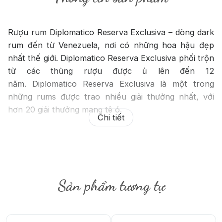
Rượu rum Diplomatico Reserva Exclusiva – dòng dark
rum đến từ Venezuela, nơi có những hoa hậu đẹp
nhất thế giới. Diplomatico Reserva Exclusiva phối trộn
từ các thùng rượu được ủ lên đến 12
năm.
Diplomatico Reserva Exclusiva là một trong
những rums được trao nhiều giải thưởng nhất, với
hơn 20 giải thưởng mang tê ó.
Chi tiết
Diplomatico Reserva Exclusiva mở ra với hương thơm
của vỏ cam, kẹo bơ cứng và cam thảo, nó mượt mà
trên vòm miệng, và tiếp theo là hương kẹo bơ cứng
mang đến một kết thúc quyến rũ, kéo dài.
Sản phẩm tương tự