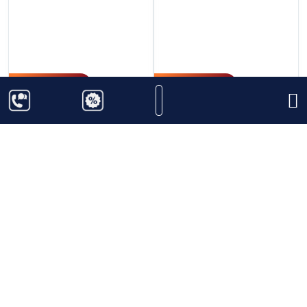
6.950.000
₫
3.900.000
₫
Macallan Enigma Xách
Rượu Glenfarclas 21
Tay Duty Free
năm
700ml
44.9%
Thêm vào giỏ hàng
Thêm vào giỏ hàng