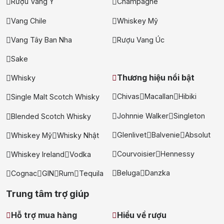
Rượu Vang Ý
Champagne
Vang Chile
Whiskey Mỹ
Vang Tây Ban Nha
Rượu Vang Úc
Sake
Thương hiệu nổi bật
Whisky
Chivas
Macallan
Hibiki
Single Malt Scotch Whisky
Johnnie Walker
Singleton
Blended Scotch Whisky
Glenlivet
Balvenie
Absolut
Whiskey Mỹ
Whisky Nhật
Courvoisier
Hennessy
Whiskey Ireland
Vodka
Beluga
Danzka
Cognac
GIN
Rum
Tequila
Trung tâm trợ giúp
Hỗ trợ mua hàng
Hiểu về rượu