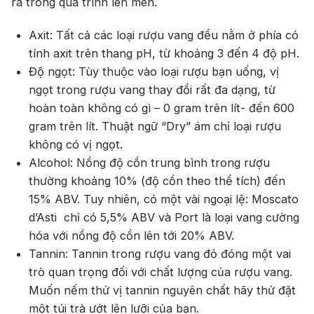
ra trong quá trình lên men.
Axit: Tất cả các loại rượu vang đều nằm ở phía có
tính axit trên thang pH, từ khoảng 3 đến 4 độ pH.
Độ ngọt: Tùy thuộc vào loại rượu bạn uống, vị
ngọt trong rượu vang thay đổi rất đa dạng, từ
hoàn toàn không có gì – 0 gram trên lít- đến 600
gram trên lít. Thuật ngữ “Dry” ám chỉ loại rượu
không có vị ngọt.
Alcohol: Nồng độ cồn trung bình trong rượu
thường khoảng 10% (độ cồn theo thể tích) đến
15% ABV. Tuy nhiên, có một vài ngoại lệ: Moscato
d’Asti chỉ có 5,5% ABV và Port là loại vang cường
hóa với nồng độ cồn lên tới 20% ABV.
Tannin: Tannin trong rượu vang đỏ đóng một vai
trò quan trọng đối với chất lượng của rượu vang.
Muốn nếm thử vị tannin nguyên chất hãy thử đặt
một túi trà ướt lên lưỡi của bạn.