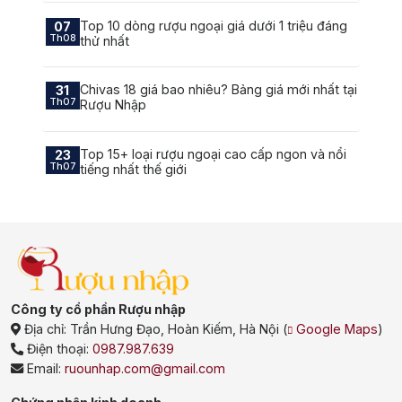
Top 10 dòng rượu ngoại giá dưới 1 triệu đáng
07
Th08
thử nhất
Chivas 18 giá bao nhiêu? Bảng giá mới nhất tại
31
Th07
Rượu Nhập
Top 15+ loại rượu ngoại cao cấp ngon và nổi
23
Th07
tiếng nhất thế giới
Công ty cổ phần Rượu nhập
Địa chỉ:
Trần Hưng Đạo, Hoàn Kiếm, Hà Nội
(
Google Maps
)
Điện thoại:
0987.987.639
Email:
ruounhap.com@gmail.com