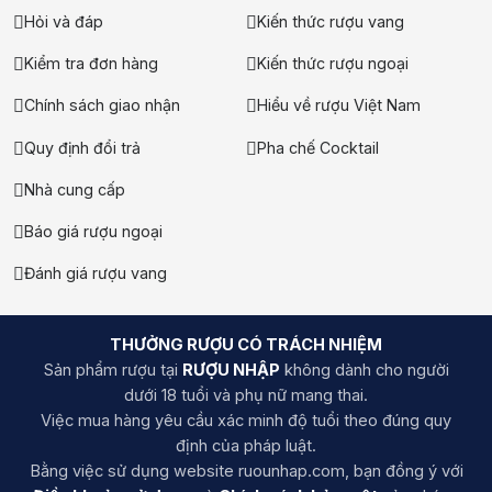
Hỏi và đáp
Kiến thức rượu vang
Kiểm tra đơn hàng
Kiến thức rượu ngoại
Chính sách giao nhận
Hiểu về rượu Việt Nam
Quy định đổi trả
Pha chế Cocktail
Nhà cung cấp
Báo giá rượu ngoại
Đánh giá rượu vang
THƯỞNG RƯỢU CÓ TRÁCH NHIỆM
Sản phẩm rượu tại
RƯỢU NHẬP
không dành cho người
dưới 18 tuổi và phụ nữ mang thai.
Việc mua hàng yêu cầu xác minh độ tuổi theo đúng quy
định của pháp luật.
Bằng việc sử dụng website ruounhap.com, bạn đồng ý với