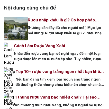
Nội dung cùng chủ đề
Top tìm kiếm
Rượu nhập khẩu là gì? Có hợp pháp
Rượu Vang
Vang Pháp
không tại Việt Nam?
(Hướng dẫn đầy đủ cho người mới) Mục lục
Rượu Vang Ý
nội dung1 Rượu nhập khẩu là gì?2 Rượu nhập
khẩu có hợp pháp tại Việt Nam không?3 Tem
Rượu Vang Đỏ
rượu nhập khẩu là gì? Vì sao bắt buộc phải
Cách Làm Rượu Vang Xoài
có?4 Cách nhận biết rượu nhập khẩu chính
Rượu Vang Trắng
Whisky
Nhắc đến rượu vang bạn sẽ nghĩ ngay đến một loại
hãng4.1 1. Tem nhập khẩu còn nguyên
rượu được lên men từ nước ép nho. Tuy nhiên, rượu
vẹn4.2 2. Nhãn […]
Blended Scotch Whisky
vang không chỉ được làm từ nho mà còn được làm từ
nhiều loại trái cây thơm ngon khác. Bạn đã từng
Top 10+ rượu vang trắng ngon nhất bạn không
Single Malt Scotch Whisky
nghe rượu vang xoài hay thưởng thức loại rượu vang
nên bỏ qua
Nếu bạn đang tìm kiếm loại rượu vang trắng ngon
xoài […]
Whiskey Mỹ
Whisky Nhật
để thưởng thức nhưng chưa biết nên chọn chai nào,
thì bài viết này là dành cho bạn. Hãy cùng Rượu
Vodka
Cognac
Sake
Nhập khám phá danh sách những chai rượu vang
1 thùng rượu vang bao nhiêu chai? Tại sao
trắng nổi bật, thơm ngon nhất hiện nay, giúp bạn
thùng 6 chai lại phổ biến?
Khi thưởng thức rượu vang, không ít người sẽ tự hỏi
Thương hiệu nổi bật
lựa chọn được sản phẩm […]