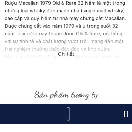
Rượu Macallan 1979 Old & Rare 32 Năm là một trong
những loại whisky đơn mạch nha (single malt whisky)
cao cấp và quý hiếm từ nhà máy chưng cất Macallan.
Được chưng cất vào năm 1979 và ủ trong suốt 32
năm, loại rượu này thuộc dòng Old & Rare, nổi tiếng
với sự tinh tế và chất lượng vượt trội, mang đến một
trải nghiệm thưởng thức độc đáo và khó quên.
Chi tiết
Macallan 1979 Old & Rare 32 Năm có màu vàng hổ
phách đậm, thể hiện sự phong phú và chiều sâu của
hương vị.
Khi mở nắp chai, bạn sẽ ngay lập tức cảm nhận được
Sản phẩm tương tự
hương thơm phức hợp và quyến rũ của trái cây khô
như nho, mận, kết hợp với hương vị ngọt ngào của
mật ong, vani, và một chút hương gỗ sồi từ quá trình
ủ lâu năm. Khi thưởng thức, Macallan 1979 Old &
Rare 32 Năm mang đến cảm giác mượt mà và êm dịu
trên vòm miệng. Hương vị ngọt ngào của trái cây