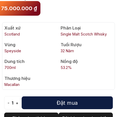
75.000.000
₫
Xuất xứ
Phân Loại
Scotland
Single Malt Scotch Whisky
Vùng
Tuổi Rượu
Speyside
32 Năm
Dung tích
Nồng độ
700ml
53.2%
Thương hiệu
Macallan
Đặt mua
-
1
+