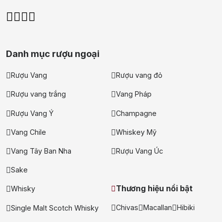
Danh mục rượu ngoại
Rượu Vang
Rượu vang đỏ
Rượu vang trắng
Vang Pháp
Rượu Vang Ý
Champagne
Vang Chile
Whiskey Mỹ
Vang Tây Ban Nha
Rượu Vang Úc
Sake
Thương hiệu nổi bật
Whisky
Chivas
Macallan
Hibiki
Single Malt Scotch Whisky