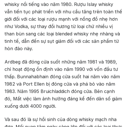
whisky nổi tiếng vào năm 1980. Rượu Islay whisky
vẫn tiến tục phát triển với nhu cầu tăng trên toàn thế
giới đối với các loại rượu mạnh với nồng đồ nhẹ hơn
như Vodka, sự thay đổi hương từ loại chứ nhiều vị
than bùn sang các loại blended whisky nhẹ nhàng và
tinh tế, dẫn đến sự sụt giảm đối với các sản phẩm từ
hòn đảo này.
Ardbeg đã đóng cửa suốt những năm 1981 và 1989,
chỉ hoạt động ổn định vào năm 1990 với vốn đầu tư
thấp. Bunnahabhain đóng cửa suốt hai năm vào năm
1982 và Port Ellen bị đóng cửa và phá bỏ vào năm
1983. Năm 1995 Bruichladdich đóng cửa. Bên cạnh
đó, Mất việc làm ảnh hưởng đáng kể đến dân số giảm
xuống dưới 4000 người.
Top tìm kiếm
Và sau đó là sự hồi sinh của dòng whisky mạch nha
Rượu Vang
Vang Pháp
đơn. Mối quan tâm ngày càng lớn đối với các loại thực