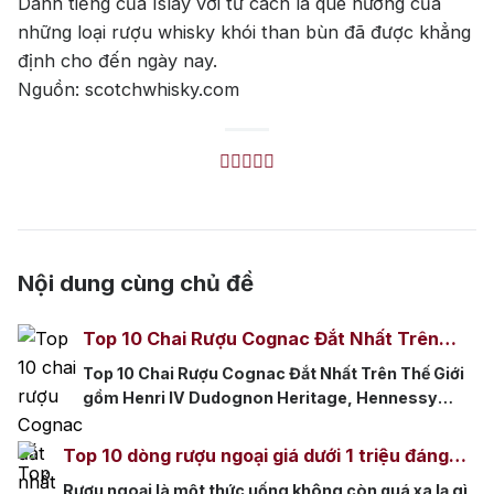
Danh tiếng của Islay với tư cách là quê hương của
những loại rượu whisky khói than bùn đã được khẳng
định cho đến ngày nay.
Nguồn: scotchwhisky.com
Nội dung cùng chủ đề
Top 10 Chai Rượu Cognac Đắt Nhất Trên
Thế Giới
Top 10 Chai Rượu Cognac Đắt Nhất Trên Thế Giới
gồm Henri IV Dudognon Heritage, Hennessy
Beauté du Siècle, Rémy Martin Louis XIII Black
Pearl, Hardy Perfection 140 Years, Le Voyage de
Top 10 dòng rượu ngoại giá dưới 1 triệu đáng
Delamain, Martell Creation Baccarat, Frapin
thử nhất
Rượu ngoại là một thức uống không còn quá xa lạ gì