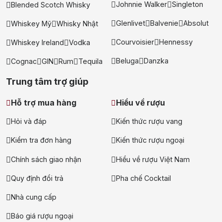
Johnnie Walker
Singleton
Blended Scotch Whisky
Glenlivet
Balvenie
Absolut
Whiskey Mỹ
Whisky Nhật
Courvoisier
Hennessy
Whiskey Ireland
Vodka
Beluga
Danzka
Cognac
GIN
Rum
Tequila
Trung tâm trợ giúp
Hỗ trợ mua hàng
Hiểu về rượu
Hỏi và đáp
Kiến thức rượu vang
Kiểm tra đơn hàng
Kiến thức rượu ngoại
Chính sách giao nhận
Hiểu về rượu Việt Nam
Quy định đổi trả
Pha chế Cocktail
Nhà cung cấp
Báo giá rượu ngoại