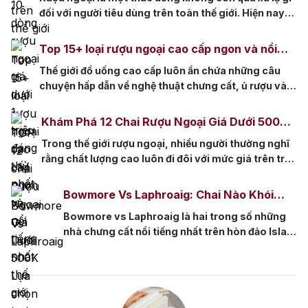
Cuvée 1888, Hine Triomphe Crystal Decanter,
đối với người tiêu dùng trên toàn thế giới. Hiện nay,
Jenssen Arcana và Courvoisier L’Esprit
có rất nhiều dòng rượu ngoại giá thành rẻ được phân
Decanter. Đây là những chai rượu hiếm […]
phối tại thị trường Việt Nam đáp ứng nhu cầu người
Top 15+ loại rượu ngoại cao cấp ngon và nổi
dùng Việt. Cùng Rượu Nhập tìm hiểu về top 10 […]
tiếng nhất thế giới
Thế giới đồ uống cao cấp luôn ẩn chứa những câu
chuyện hấp dẫn về nghệ thuật chưng cất, ủ rượu và
sự tinh hoa của các nền văn hóa. Từ những hầm rượu
vang cổ kính đến các nhà máy chưng cất hiện đại,
Khám Phá 12 Chai Rượu Ngoại Giá Dưới 500k
mỗi chai rượu ngoại cao cấp không chỉ là thức […]
Chất Lượng Tuyệt Hảo
Trong thế giới rượu ngoại, nhiều người thường nghĩ
rằng chất lượng cao luôn đi đôi với mức giá trên trời.
Tuy nhiên, quan niệm này không phải lúc nào cũng
đúng. Với sự phát triển của ngành công nghiệp rượu
Bowmore Vs Laphroaig: Chai Nào Khói
toàn cầu, ngày càng có nhiều lựa chọn tuyệt vời với
Mạnh Hơn Và Dễ Uống Hơn?
Bowmore vs Laphroaig là hai trong số những
mức giá phải […]
nhà chưng cất nổi tiếng nhất trên hòn đảo Islay,
Scotland, cả hai đều nổi danh với phong cách
whisky khói than bùn đặc trưng. Đối với những
người yêu thích whisky, cuộc tranh luận về việc
chai nào mang đến trải nghiệm khói mạnh mẽ
hơn […]