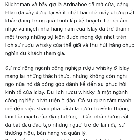
Absolut
Courvoisier
Kilchoman và bây giờ là Ardnahoe đã mở cửa, cảng
Ellen đã xây dựng lại và ít nhất hai nhà máy chưng cất
Danzka
khác đang trong quá trình lập kế hoạch. Lễ hội âm
nhạc và mạch nha hàng năm của Islay đã trở thành
Ưu đãi hot
một trong những sự kiện được mong đợi nhất trên
+ Ưu đãi giữa năm: Ngập tràn quà
lịch sử rượu whisky của thế giới và thu hút hàng chục
tặng, gi rượu siêu hấp dẫn
nghìn du khách tham gia.
+ Nhà cung cấp uy tín
Sự mở rộng ngành công nghiệp rượu whisky ở Islay
mang lai những thách thức, nhưng không còn nghi
ngờ nữa nó đã đóng góp đánh kể đến sự phục hồi
kinh tế của Islay. Du lịch rượu whisky là một ngành
công nghiệp phát triển ở đảo. Có sự quan tâm mạnh
mẽ đến việc khám phá cách là rượu truyêdn thống,
làm lúa mạch của địa phương,… Các nhà chưng cất
đã bắt đầu đào tạo những người trẻ để làm đại sứ
thương hiệu, bán hàng và quản lý.