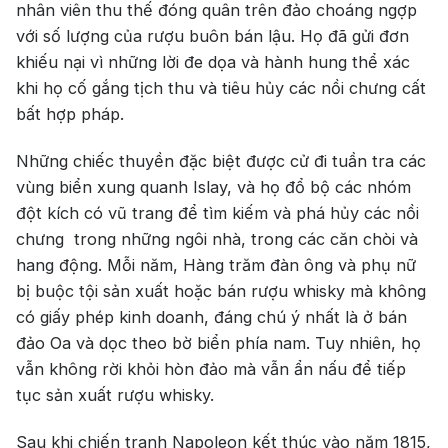
nhân viên thu thế đóng quân trên đảo choáng ngợp
với số lượng của rượu buôn bán lậu. Họ đã gửi đơn
khiếu nại vì những lời đe dọa và hành hung thể xác
khi họ cố gắng tịch thu và tiêu hủy các nồi chưng cất
bất hợp pháp.
Những chiếc thuyền đặc biệt được cử đi tuần tra các
vùng biển xung quanh Islay, và họ đổ bộ các nhóm
đột kích có vũ trang để tìm kiếm và phá hủy các nồi
chưng trong những ngôi nhà, trong các căn chòi và
hang động. Mỗi năm, Hàng trăm đàn ông và phụ nữ
bị buộc tội sản xuất hoặc bán rượu whisky mà không
có giấy phép kinh doanh, đáng chú ý nhất là ở bán
đảo Oa và dọc theo bờ biển phía nam. Tuy nhiên, họ
vẫn không rời khỏi hòn đảo mà vẫn ẩn nấu để tiếp
tục sản xuất rượu whisky.
Sau khi chiến tranh Napoleon kết thúc vào năm 1815,