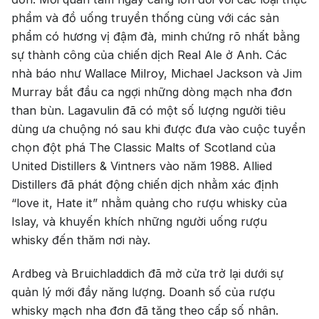
Rượu Vang Ý
phẩm và đồ uống truyền thống cùng với các sản
phẩm có hương vị đậm đà, minh chứng rõ nhất bằng
Rượu Vang Đỏ
sự thành công của chiến dịch Real Ale ở Anh. Các
Rượu Vang Trắng
Whisky
nhà báo như Wallace Milroy, Michael Jackson và Jim
Murray bắt đầu ca ngợi những dòng mạch nha đơn
Blended Scotch Whisky
than bùn. Lagavulin đã có một số lượng người tiêu
dùng ưa chuộng nó sau khi được đưa vào cuộc tuyển
Single Malt Scotch Whisky
chọn đột phá The Classic Malts of Scotland của
Whiskey Mỹ
Whisky Nhật
United Distillers & Vintners vào năm 1988. Allied
Distillers đã phát động chiến dịch nhằm xác định
Vodka
Cognac
Sake
“love it, Hate it” nhằm quảng cho rượu whisky của
Islay, và khuyến khích những người uống rượu
Thương hiệu nổi bật
whisky đến thăm nơi này.
Chivas
Macallan
Hibiki
Ardbeg và Bruichladdich đã mở cửa trở lại dưới sự
quản lý mới đầy năng lượng. Doanh số của rượu
Johnnie Walker
Singleton
whisky mạch nha đơn đã tăng theo cấp số nhân.