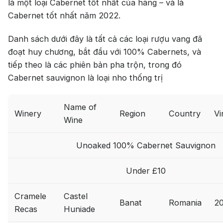
là một loại Cabernet tốt nhất của hãng – và là
Cabernet tốt nhất năm 2022.
Danh sách dưới đây là tất cả các loại rượu vang đã
đoạt huy chương, bắt đầu với 100% Cabernets, và
tiếp theo là các phiên bản pha trộn, trong đó
Cabernet sauvignon là loại nho thống trị
Name of
Winery
Region
Country
Vi
Wine
Unoaked 100% Cabernet Sauvignon
Under £10
Cramele
Castel
Banat
Romania
2
Recas
Huniade