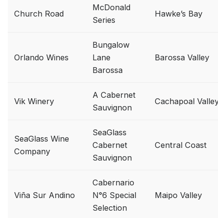
McDonald
Church Road
Hawke’s Bay
Ưu đãi hot
Series
+ Ưu đãi giữa năm: Ngập tràn
Bungalow
gi rượu siêu hấp dẫn
Orlando Wines
Lane
Barossa Valley
+ Nhà cung cấp uy tín
Barossa
A Cabernet
Vik Winery
Cachapoal Valle
Sauvignon
SeaGlass
SeaGlass Wine
Cabernet
Central Coast
Company
Sauvignon
Cabernario
Viña Sur Andino
N°6 Special
Maipo Valley
Selection