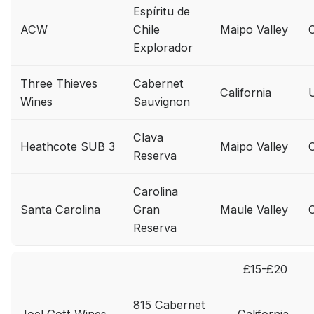
Espíritu de
ACW
Chile
Maipo Valley
C
Explorador
Three Thieves
Cabernet
California
Wines
Sauvignon
Clava
Heathcote SUB 3
Maipo Valley
C
Reserva
Carolina
Santa Carolina
Gran
Maule Valley
C
Reserva
£15-£20
815 Cabernet