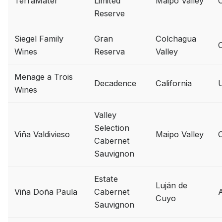
TerraMater
Limited
Maipo Valley
C
Reserve
Siegel Family
Gran
Colchagua
C
Wines
Reserva
Valley
Menage a Trois
Decadence
California
Wines
Valley
Selection
Viña Valdivieso
Maipo Valley
C
Cabernet
Sauvignon
Estate
Luján de
Viña Doña Paula
Cabernet
A
Cuyo
Sauvignon