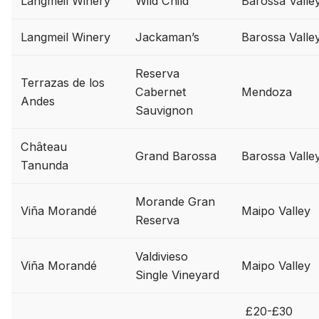
Langmeil Winery
Wild Child
Barossa Valle
Langmeil Winery
Jackaman’s
Barossa Valle
Reserva
Terrazas de los
Cabernet
Mendoza
Andes
Sauvignon
Château
Grand Barossa
Barossa Valle
Tanunda
Morande Gran
Viña Morandé
Maipo Valley
Reserva
Valdivieso
Viña Morandé
Maipo Valley
Single Vineyard
£20-£30