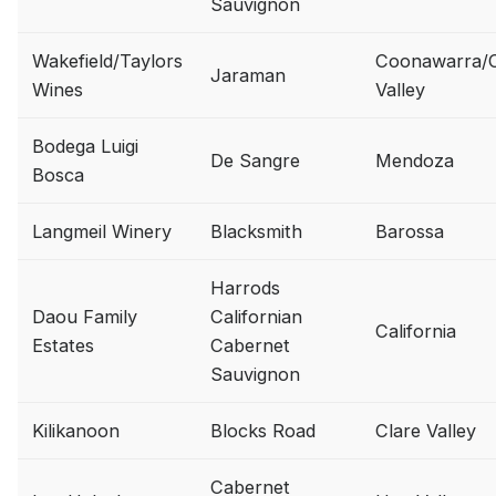
Sauvignon
Wakefield/Taylors
Coonawarra/C
Jaraman
Wines
Valley
Bodega Luigi
De Sangre
Mendoza
Bosca
Langmeil Winery
Blacksmith
Barossa
Harrods
Daou Family
Californian
California
Estates
Cabernet
Sauvignon
Kilikanoon
Blocks Road
Clare Valley
Cabernet