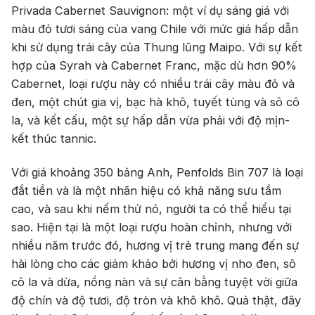
Privada Cabernet Sauvignon: một ví dụ sáng giá với
màu đỏ tươi sáng của vang Chile với mức giá hấp dẫn
khi sử dụng trái cây của Thung lũng Maipo. Với sự kết
hợp của Syrah và Cabernet Franc, mặc dù hơn 90%
Cabernet, loại rượu này có nhiều trái cây màu đỏ và
đen, một chút gia vị, bạc hà khô, tuyết tùng và sô cô
la, và kết cấu, một sự hấp dẫn vừa phải với độ mịn-
kết thúc tannic.
Với giá khoảng 350 bảng Anh, Penfolds Bin 707 là loại
đắt tiền và là một nhãn hiệu có khả năng sưu tầm
cao, và sau khi nếm thử nó, người ta có thể hiểu tại
sao. Hiện tại là một loại rượu hoàn chỉnh, nhưng với
nhiều năm trước đó, hương vị trẻ trung mang đến sự
hài lòng cho các giám khảo bởi hương vị nho đen, sô
cô la và dừa, nồng nàn và sự cân bằng tuyệt vời giữa
độ chín và độ tươi, độ tròn và khô khô. Quả thật, đây