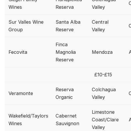
C
Wines
Reserva
Valley
Sur Valles Wine
Santa Alba
Central
C
Group
Reserve
Valley
Finca
Fecovita
Magnolia
Mendoza
A
Reserve
£10-£15
Reserva
Colchagua
Veramonte
C
Organic
Valley
Limestone
Wakefield/Taylors
Cabernet
Coast/Clare
A
Wines
Sauvignon
Valley