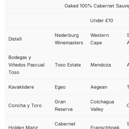
Oaked 100% Cabernet Sauvi
Under £10
Nederburg
Western
Distell
Winemasters
Cape
A
Bodegas y
Viñedos Pascual
Toso Estate
Mendoza
A
Toso
Kavaklıdere
Egeo
Aegean
Gran
Colchagua
Concha y Toro
C
Reserva
Valley
Cabernet
Holden Manz
Franschhoek