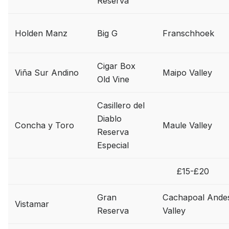
Reserva
Rượu Vang Ý
Rượu Van
Holden Manz
Big G
Franschhoek
Rượu Vang Trắng
Whisk
Blended Scotch Whisky
Cigar Box
Viña Sur Andino
Maipo Valley
Old Vine
Single Malt Scotch Whisky
Whiskey Mỹ
Whisky Nh
Casillero del
Diablo
Concha y Toro
Maule Valley
Vodka
Cognac
Sake
Reserva
Especial
Thương hiệu nổi bật
£15-£20
Chivas
Macallan
Hibi
Johnnie Walker
Singlet
Gran
Cachapoal Ande
Vistamar
Reserva
Valley
Absolut
Courvoisier