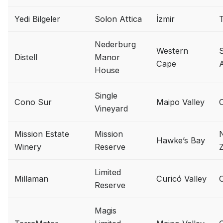
Yedi Bilgeler
Solon Attica
İzmir
Nederburg
Western
Distell
Manor
Cape
A
House
Single
Cono Sur
Maipo Valley
C
Vineyard
Mission Estate
Mission
Hawke’s Bay
Winery
Reserve
Limited
Millaman
Curicó Valley
C
Reserve
Magis