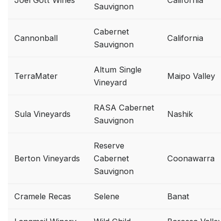
Joel Gott Wines
California
Sauvignon
Cabernet
Cannonball
California
Sauvignon
Altum Single
TerraMater
Maipo Valley
Vineyard
RASA Cabernet
Sula Vineyards
Nashik
Sauvignon
Reserve
Berton Vineyards
Cabernet
Coonawarra
Sauvignon
Cramele Recas
Selene
Banat