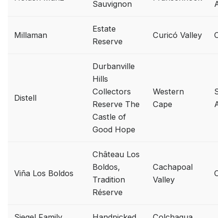
Sauvignon
A
Estate
Millaman
Curicó Valley
C
Reserve
Durbanville
Hills
Collectors
Western
Distell
Reserve The
Cape
A
Castle of
Good Hope
Château Los
Boldos,
Cachapoal
Viña Los Boldos
C
Tradition
Valley
Réserve
Siegel Family
Handpicked
Colchagua