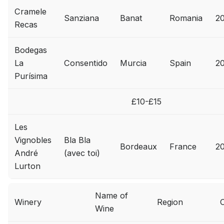
Cramele
Sanziana
Banat
Romania
2
Recas
Bodegas
La
Consentido
Murcia
Spain
2
Purísima
£10-£15
Les
Vignobles
Bla Bla
Bordeaux
France
2
André
(avec toi)
Lurton
Name of
Winery
Region
Wine