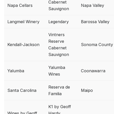
Cabernet
Napa Cellars
Napa Valley
Sauvignon
Langmeil Winery
Legendary
Barossa Valley
Vintners
Reserve
Kendall-Jackson
Sonoma County
Cabernet
Sauvignon
Yalumba
Yalumba
Coonawarra
Wines
Reserva de
Santa Carolina
Maipo
Familia
K1 by Geoff
Wines by Geoff
Hardy