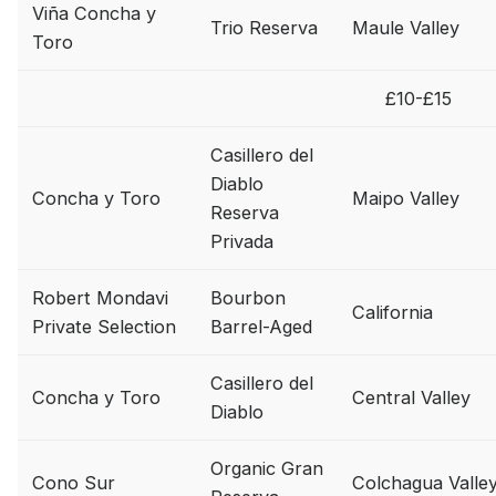
Viña Concha y
Trio Reserva
Maule Valley
Toro
£10-£15
Casillero del
Diablo
Concha y Toro
Maipo Valley
Reserva
Privada
Robert Mondavi
Bourbon
California
Private Selection
Barrel-Aged
Casillero del
Concha y Toro
Central Valley
Diablo
Top tìm kiếm
Organic Gran
Cono Sur
Colchagua Valle
Rượu Vang
Vang Pháp