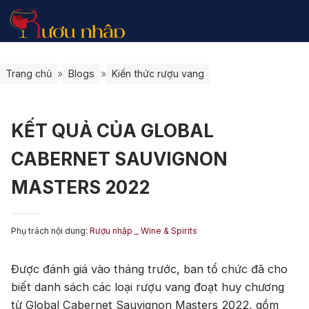
 Vang
 Whisky
 mạnh
Trang chủ
»
Blogs
»
Kiến thức rượu vang
 10 Vang theo tháng
n Whisky theo chuyên gia
ng hiệu nổi bật
n vang theo chuyên gia
 Tặng Rượu Whisky
 mạnh phổ biến
u Xách Tay -Rượu Duty Free
 tặng vang
KẾT QUẢ CỦA GLOBAL
h giá rượu vang
 nang whisky
loại rượu mạnh khác
CABERNET SAUVIGNON
Chưa có sản phẩ
n thức rượu vang
le Malt Scotch Whisky
MASTERS 2022
vang
Quay trở l
ng hiệu nổi bật
ứ
Phụ trách nội dung:
Rượu nhập _ Wine & Spirits
g nho
Được đánh giá vào tháng trước, ban tổ chức đã cho
biết danh sách các loại rượu vang đoạt huy chương
từ Global Cabernet Sauvignon Masters 2022, gồm