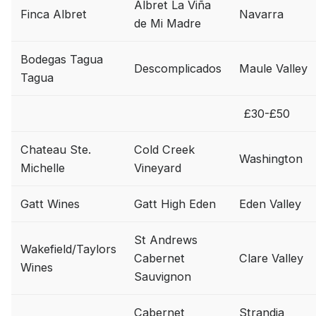
Albret La Viña
Finca Albret
Navarra
de Mi Madre
Bodegas Tagua
Descomplicados
Maule Valley
Tagua
£30-£50
Chateau Ste.
Cold Creek
Washington
Michelle
Vineyard
Gatt Wines
Gatt High Eden
Eden Valley
St Andrews
Wakefield/Taylors
Cabernet
Clare Valley
Wines
Sauvignon
Cabernet
Strandja