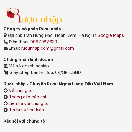
Tem phụ rõ ràng
: sản phẩm chính hãng luôn có tem phụ
tiếng Việt hợp lệ, ghi đầy đủ nơi nhập khẩu và phân phối;
Seal nắp chai
: chai thật có seal đồng đều, không bị bong
Công ty cổ phần Rượu nhập
tróc, không lỏng lẻo;
Địa chỉ:
Trần Hưng Đạo, Hoàn Kiếm, Hà Nội
(
Google Maps
)
Màu rượu
: Glenfiddich thật có màu sáng, trong, không bị
Điện thoại:
0987.987.639
vẩn đục hay có cặn;
Email:
ruounhap.com@gmail.com
Bao bì sắc nét
: logo, dòng chữ và hoa văn dập chìm rõ
nét, không bị nhòe hay lem mực;
Chứng nhận kinh doanh
Giá bán hợp lý
: nếu bạn thấy một chai Glenfiddich có giá
Mã số doanh nghiệp:
thấp hơn thị trường 30 đến 50 phần trăm, hãy kiểm tra lại
Giấy phép bán lẻ rượu: 04/GP-UBND
kỹ nguồn gốc.
Để đảm bảo yên tâm tuyệt đối, bạn nên mua rượu Glenfiddich
Rượu nhập - Chuyên Rượu Ngoại Hàng Đầu Việt Nam
tại các nhà phân phối uy tín như
Rượu Nhập
. Chúng tôi luôn
Về chúng tôi
cam kết chính hãng, hóa đơn đầy đủ và sẵn sàng kiểm tra
Thông cáo báo chí
hàng cùng bạn.
Liên hệ với chúng tôi
Tin tức và sự kiện
Cách chọn mua rượu
Kết nối với chúng tôi
Glenfiddich từ A-Z