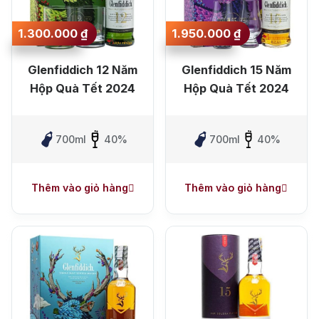
1.300.000
₫
1.950.000
₫
Glenfiddich 12 Năm
Glenfiddich 15 Năm
Hộp Quà Tết 2024
Hộp Quà Tết 2024
700ml
40%
700ml
40%
1. Whisky mạch nha đơn cất đầu tiên sản xuất
hàng loạt
Glenfiddich là một trong những thương hiệu tiên phong
Thêm vào giỏ hàng
Thêm vào giỏ hàng
đưa
single malt whisky
đến với đại chúng vào những năm
1960. Trong thời điểm hầu hết thị trường chuộng
blended
whisky
, Glenfiddich đi ngược xu hướng để khẳng định giá trị
nguyên bản. Nhờ tầm nhìn đó, whisky Glenfiddich nhanh
chóng chinh phục cả giới sành rượu lẫn người mới bắt đầu.
2. Hương vị dễ tiếp cận, thích hợp cho nhiều đối
tượng