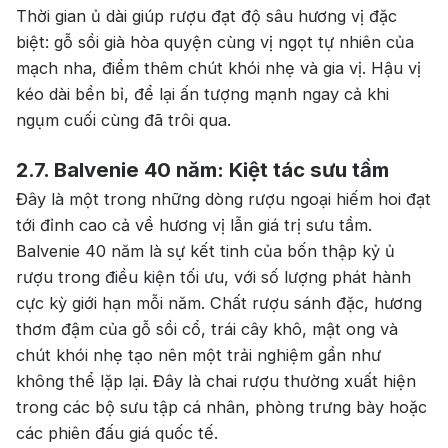
Thời gian ủ dài giúp rượu đạt độ sâu hương vị đặc
biệt: gỗ sồi già hòa quyện cùng vị ngọt tự nhiên của
mạch nha, điểm thêm chút khói nhẹ và gia vị. Hậu vị
kéo dài bền bỉ, để lại ấn tượng mạnh ngay cả khi
ngụm cuối cùng đã trôi qua.
2.7. Balvenie 40 năm: Kiệt tác sưu tầm
Đây là một trong những dòng rượu ngoại hiếm hoi đạt
Top tìm kiếm
tới đỉnh cao cả về hương vị lẫn giá trị sưu tầm.
Balvenie 40 năm là sự kết tinh của bốn thập kỷ ủ
Rượu Vang
Vang Pháp
rượu trong điều kiện tối ưu, với số lượng phát hành
cực kỳ giới hạn mỗi năm. Chất rượu sánh đặc, hương
Rượu Vang Ý
thơm đậm của gỗ sồi cổ, trái cây khô, mật ong và
Rượu Vang Đỏ
chút khói nhẹ tạo nên một trải nghiệm gần như
không thể lặp lại. Đây là chai rượu thường xuất hiện
Rượu Vang Trắng
Whisky
trong các bộ sưu tập cá nhân, phòng trưng bày hoặc
các phiên đấu giá quốc tế.
Blended Scotch Whisky