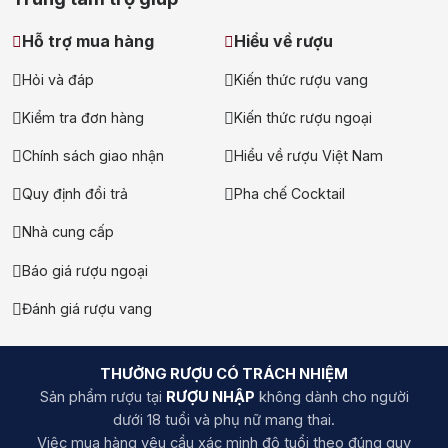
Hỗ trợ mua hàng
Hiểu về rượu
Hỏi và đáp
Kiến thức rượu vang
Kiểm tra đơn hàng
Kiến thức rượu ngoại
Chính sách giao nhận
Hiểu về rượu Việt Nam
Quy định đổi trả
Pha chế Cocktail
Nhà cung cấp
Báo giá rượu ngoại
Đánh giá rượu vang
THƯỞNG RƯỢU CÓ TRÁCH NHIỆM
Sản phẩm rượu tại
RƯỢU NHẬP
không dành cho người
dưới 18 tuổi và phụ nữ mang thai.
Việc mua hàng yêu cầu xác minh độ tuổi theo đúng quy