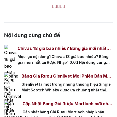
Nội dung cùng chủ đề
Chivas 18 giá bao nhiêu? Bảng giá mới nhất
tại Rượu Nhập
Mục lục nội dung1 Chivas 18 giá bao nhiêu? Bảng
giá mới nhất tại Rượu Nhập1.0.0.1 Nội dung cùng
chủ đề:1.1 1. Bảng giá Chivas 18 mới nhất tại Rượu
Nhập1.2 2. Vì sao giá Chivas 18 có nhiều mức khác
Bảng Giá Rượu Glenlivet Mọi Phiên Bản Mới
nhau?1.2.1 2.1. Phiên bản ảnh hưởng trực tiếp đến
Nhất 2026
Glenlivet là một trong những thương hiệu Single
giá1.2.2 2.2. Dung tích 700ml […]
Malt Scotch Whisky được ưa chuộng nhất thế
giới. Với phong cách êm mượt, dễ uống và thiết
kế sang trọng, Glenlivet phù hợp với cả người
Cập Nhật Bảng Giá Rượu Mortlach mới nhất
mới bắt đầu lẫn người đã có kinh nghiệm thưởng
2026 phân loại theo dòng
Cập nhật bảng Giá Rượu Mortlach nhập khẩu
thức. Tuy nhiên, do Glenlivet có nhiều phiên bản