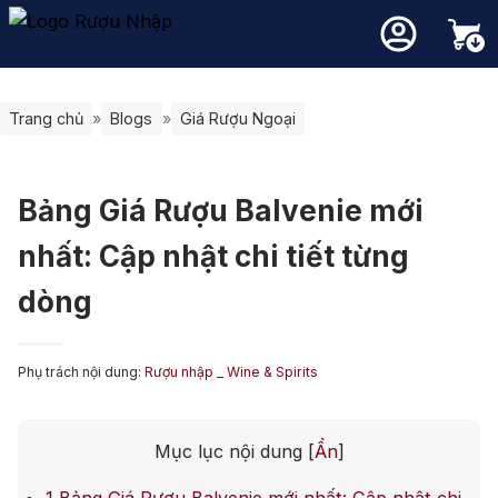
Trang chủ
»
Blogs
»
Giá Rượu Ngoại
Bảng Giá Rượu Balvenie mới
nhất: Cập nhật chi tiết từng
Chưa có sản phẩm trong giỏ hàng.
dòng
Quay trở lại cửa hàng
Phụ trách nội dung:
Rượu nhập _ Wine & Spirits
Mục lục nội dung
[
Ẩn
]