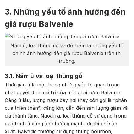
Single Malt Scotch Whisky
3. Những yếu tố ảnh hưởng đến
Whiskey Mỹ
Whisky Nhật
giá rượu Balvenie
Vodka
Cognac
Sake
Năm ủ, loại thùng gỗ và độ hiếm là những yếu tố
Thương hiệu nổi bật
chính ảnh hưởng đến giá rượu Balvenie trên thị
trường.
Chivas
Macallan
Hibiki
3.1. Năm ủ và loại thùng gỗ
Johnnie Walker
Singleton
Thời gian ủ là một trong những yếu tố quan trọng
Absolut
Courvoisier
nhất quyết định giá trị của một chai rượu Balvenie.
Càng ủ lâu, lượng rượu bay hơi (hay còn gọi là “
phần
Danzka
của thiên thần
”) càng lớn, dẫn đến sản lượng giảm và
giá thành tăng. Ngoài ra, loại thùng gỗ sử dụng trong
Ưu đãi hot
quá trình ủ cũng ảnh hưởng mạnh tới chi phí sản
+ Ưu đãi giữa năm: Ngập tràn quà
xuất. Balvenie thường sử dụng thùng bourbon,