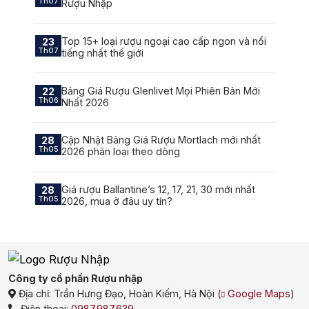
Th07
Rượu Nhập
Top 15+ loại rượu ngoại cao cấp ngon và nổi
23
Th07
tiếng nhất thế giới
Bảng Giá Rượu Glenlivet Mọi Phiên Bản Mới
22
Th06
Nhất 2026
Cập Nhật Bảng Giá Rượu Mortlach mới nhất
28
Th05
2026 phân loại theo dòng
Giá rượu Ballantine’s 12, 17, 21, 30 mới nhất
28
Th05
2026, mua ở đâu uy tín?
Công ty cổ phần Rượu nhập
Địa chỉ:
Trần Hưng Đạo, Hoàn Kiếm, Hà Nội
(
Google Maps
)
Điện thoại:
0987.987.639