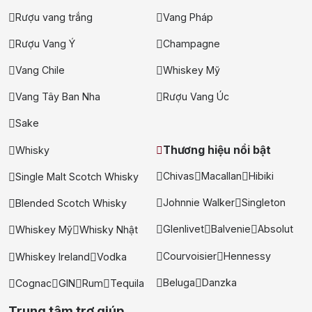
Rượu vang trắng
Vang Pháp
Rượu Vang Ý
Champagne
Vang Chile
Whiskey Mỹ
Vang Tây Ban Nha
Rượu Vang Úc
Sake
Thương hiệu nổi bật
Whisky
Chivas
Macallan
Hibiki
Single Malt Scotch Whisky
Johnnie Walker
Singleton
Blended Scotch Whisky
Glenlivet
Balvenie
Absolut
Whiskey Mỹ
Whisky Nhật
Courvoisier
Hennessy
Whiskey Ireland
Vodka
Beluga
Danzka
Cognac
GIN
Rum
Tequila
Trung tâm trợ giúp