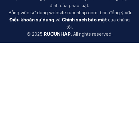
định của pháp luật.
Bằng việc sử dụng website ruounhap.com, bạn đồng ý với
Điều khoản sử dụng
và
Chính sách bảo mật
của chúng
tôi.
© 2025
RƯƠUNHAP
. All rights reserved.