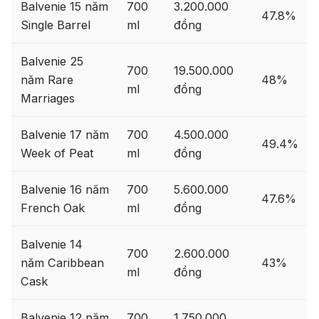
Balvenie 15 năm
700
3.200.000
47.8%
Single Barrel
ml
đồng
Balvenie 25
700
19.500.000
năm Rare
48%
ml
đồng
Marriages
Balvenie 17 năm
700
4.500.000
49.4%
Week of Peat
ml
đồng
Balvenie 16 năm
700
5.600.000
47.6%
French Oak
ml
đồng
Balvenie 14
700
2.600.000
năm Caribbean
43%
ml
đồng
Cask
Balvenie 12 năm
700
1.750.000