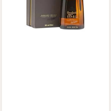
Top tìm kiếm
Rượu Vang
Vang Pháp
Rượu Vang Ý
Rượu Vang Đỏ