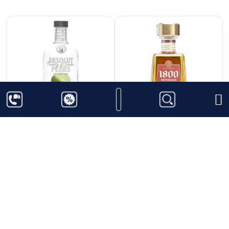
450.000
₫
1.050.000
₫
Rượu Vodka Absolut
Rượu Tequila 1800
Pears
Reposado
Thêm vào giỏ hàng
Thêm vào giỏ hàng