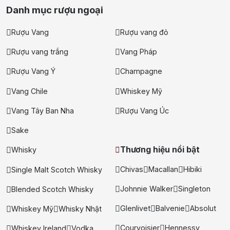
Danh mục rượu ngoại
Rượu Vang
Rượu vang đỏ
Rượu vang trắng
Vang Pháp
Rượu Vang Ý
Champagne
Vang Chile
Whiskey Mỹ
Vang Tây Ban Nha
Rượu Vang Úc
Sake
Thương hiệu nổi bật
Whisky
Chivas
Macallan
Hibiki
Single Malt Scotch Whisky
Johnnie Walker
Singleton
Blended Scotch Whisky
Glenlivet
Balvenie
Absolut
Whiskey Mỹ
Whisky Nhật
Courvoisier
Hennessy
Whiskey Ireland
Vodka