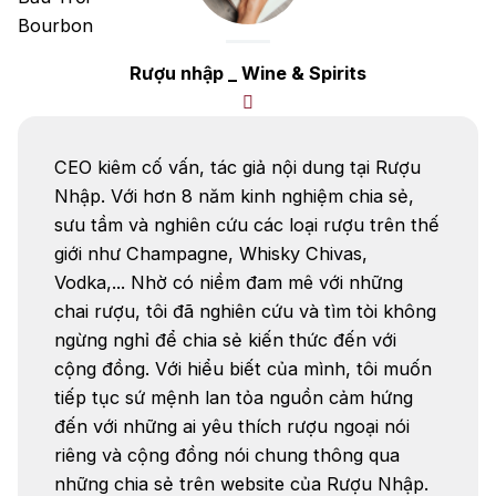
Danzka
Rượu nhập _ Wine & Spirits
Ưu đãi hot
+ Ưu đãi giữa năm: Ngập tràn quà
tặng, gi rượu siêu hấp dẫn
CEO kiêm cố vấn, tác giả nội dung tại Rượu
+ Nhà cung cấp uy tín
Nhập. Với hơn 8 năm kinh nghiệm chia sẻ,
sưu tầm và nghiên cứu các loại rượu trên thế
giới như Champagne, Whisky Chivas,
Vodka,... Nhờ có niềm đam mê với những
chai rượu, tôi đã nghiên cứu và tìm tòi không
ngừng nghỉ để chia sẻ kiến thức đến với
cộng đồng. Với hiểu biết của mình, tôi muốn
tiếp tục sứ mệnh lan tỏa nguồn cảm hứng
đến với những ai yêu thích rượu ngoại nói
riêng và cộng đồng nói chung thông qua
những chia sẻ trên website của Rượu Nhập.