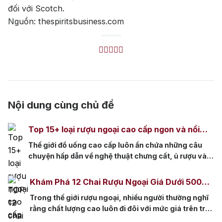
đối với Scotch.
Nguồn: thespiritsbusiness.com
Nội dung cùng chủ đề
Top 15+ loại rượu ngoại cao cấp ngon và nổi
tiếng nhất thế giới
Thế giới đồ uống cao cấp luôn ẩn chứa những câu
chuyện hấp dẫn về nghệ thuật chưng cất, ủ rượu và
sự tinh hoa của các nền văn hóa. Từ những hầm rượu
Top tìm kiếm
vang cổ kính đến các nhà máy chưng cất hiện đại,
Khám Phá 12 Chai Rượu Ngoại Giá Dưới 500k
mỗi chai rượu ngoại cao cấp không chỉ là thức […]
Chất Lượng Tuyệt Hảo
Trong thế giới rượu ngoại, nhiều người thường nghĩ
Rượu Vang
Vang Pháp
rằng chất lượng cao luôn đi đôi với mức giá trên trời.
Rượu Vang Ý
Tuy nhiên, quan niệm này không phải lúc nào cũng