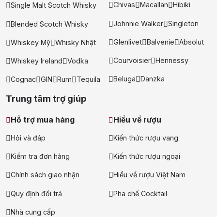
Chivas
Macallan
Hibiki
Single Malt Scotch Whisky
Johnnie Walker
Singleton
Blended Scotch Whisky
Glenlivet
Balvenie
Absolut
Whiskey Mỹ
Whisky Nhật
Courvoisier
Hennessy
Whiskey Ireland
Vodka
Beluga
Danzka
Cognac
GIN
Rum
Tequila
Trung tâm trợ giúp
Hỗ trợ mua hàng
Hiểu về rượu
Hỏi và đáp
Kiến thức rượu vang
Kiểm tra đơn hàng
Kiến thức rượu ngoại
Chính sách giao nhận
Hiểu về rượu Việt Nam
Quy định đổi trả
Pha chế Cocktail
Nhà cung cấp