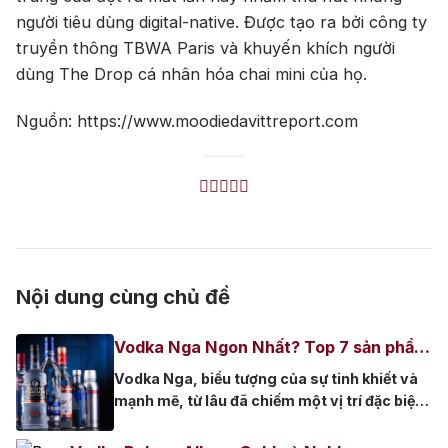
người tiêu dùng digital-native. Được tạo ra bởi công ty
truyền thông TBWA Paris và khuyến khích người
dùng The Drop cá nhân hóa chai mini của họ.
Nguồn: https://www.moodiedavittreport.com
Nội dung cùng chủ đề
Vodka Nga Ngon Nhất? Top 7 sản phẩm
ngon nên thử
Vodka Nga, biểu tượng của sự tinh khiết và
mạnh mẽ, từ lâu đã chiếm một vị trí đặc biệt
trong lòng những người sành rượu trên khắp
thế giới. Không chỉ là một loại đồ uống,