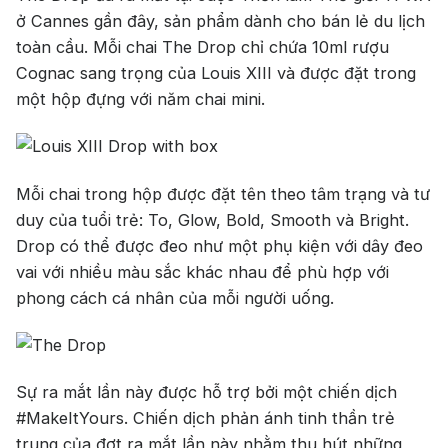
ở Cannes gần đây, sản phẩm dành cho bán lẻ du lịch
Jack Dan
toàn cầu. Mỗi chai The Drop chỉ chứa 10ml rượu
Cognac sang trọng của Louis XIII và được đặt trong
một hộp đựng với năm chai mini.
Mỗi chai trong hộp được đặt tên theo tâm trạng và tư
duy của tuổi trẻ: To, Glow, Bold, Smooth và Bright.
Drop có thể được đeo như một phụ kiện với dây đeo
vai với nhiều màu sắc khác nhau để phù hợp với
phong cách cá nhân của mỗi người uống.
Sự ra mắt lần này được hỗ trợ bởi một chiến dịch
#MakeItYours. Chiến dịch phản ánh tinh thần trẻ
trung của đợt ra mắt lần này nhằm thu hút những