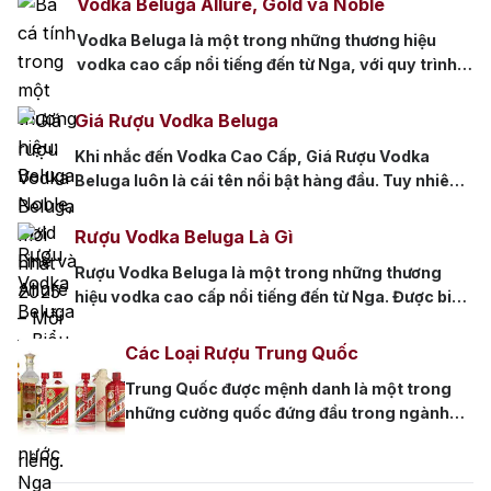
Vodka Beluga Allure, Gold và Noble
Vodka đã trở thành thức uống quen thuộc
Vodka Beluga là một trong những thương hiệu
trong các bữa tiệc. Với nhiều thương hiệu và
vodka cao cấp nổi tiếng đến từ Nga, với quy trình
chủng […]
sản xuất tỉ mỉ và chất lượng vượt trội. Ba dòng sản
phẩm Vodka Beluga Allure, Gold và Noble là
Giá Rượu Vodka Beluga
những phiên bản đặc biệt của Beluga, mỗi dòng
Khi nhắc đến Vodka Cao Cấp, Giá Rượu Vodka
mang đến một trải nghiệm riêng biệt, phù […]
Beluga luôn là cái tên nổi bật hàng đầu. Tuy nhiên,
với sự đa dạng dòng sản phẩm như Beluga Noble,
Gold Line, Allure,… và nhiều mức dung tích khác
Rượu Vodka Beluga Là Gì
nhau, người tiêu dùng thường gặp khó khăn trong
Rượu Vodka Beluga là một trong những thương
việc xác định giá cả hợp lý. […]
hiệu vodka cao cấp nổi tiếng đến từ Nga. Được biết
đến với chất lượng tuyệt vời và quy trình sản xuất tỉ
mỉ, Rượu Vodka Beluga được làm từ lúa mạch và
Các Loại Rượu Trung Quốc
nước suối tinh khiết, được chưng cất nhiều lần để
Trung Quốc được mệnh danh là một trong
đạt được độ tinh khiết […]
những cường quốc đứng đầu trong ngành
sản xuất thức uống có cồn trên toàn thế
giới. Nó được yêu thích không chỉ bởi sự đa
dạng trong hương vị mà còn nhờ chất lượng