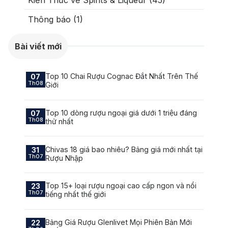
Absolut
Courvoisier
Thông báo (1)
Danzka
Bài viết mới
Ưu đãi hot
Top 10 Chai Rượu Cognac Đắt Nhất Trên Thế
07
+ Ưu đãi giữa năm: Ngập tràn quà
Th08
Giới
tặng, gi rượu siêu hấp dẫn
+ Nhà cung cấp uy tín
Top 10 dòng rượu ngoại giá dưới 1 triệu đáng
07
Th08
thử nhất
Chivas 18 giá bao nhiêu? Bảng giá mới nhất tại
31
Th07
Rượu Nhập
Top 15+ loại rượu ngoại cao cấp ngon và nổi
23
Th07
tiếng nhất thế giới
Bảng Giá Rượu Glenlivet Mọi Phiên Bản Mới
22