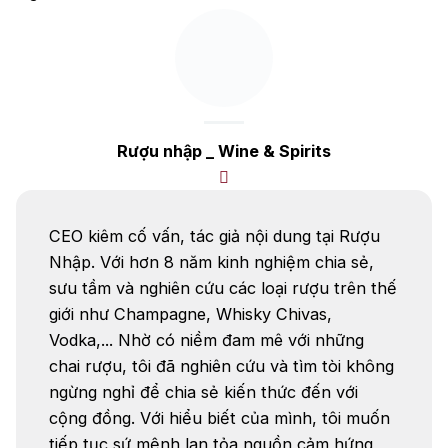
tuyệt vời. Vậy có Các Loại Rượu Trung Quốc
nào? Cùng Rượu […]
Rượu nhập _ Wine & Spirits
CEO kiêm cố vấn, tác giả nội dung tại Rượu
Nhập. Với hơn 8 năm kinh nghiệm chia sẻ,
sưu tầm và nghiên cứu các loại rượu trên thế
giới như Champagne, Whisky Chivas,
Vodka,... Nhờ có niềm đam mê với những
chai rượu, tôi đã nghiên cứu và tìm tòi không
ngừng nghỉ để chia sẻ kiến thức đến với
Top tìm kiếm
cộng đồng. Với hiểu biết của mình, tôi muốn
Rượu Vang
Vang Pháp
tiếp tục sứ mệnh lan tỏa nguồn cảm hứng