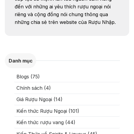
đến với những ai yêu thích rượu ngoại nói
Rượu Vang Ý
riêng và cộng đồng nói chung thông qua
những chia sẻ trên website của Rượu Nhập.
Rượu Vang Đỏ
Rượu Vang Trắng
Whisky
Blended Scotch Whisky
Danh mục
Single Malt Scotch Whisky
Whiskey Mỹ
Whisky Nhật
Blogs (75)
Vodka
Cognac
Sake
Chính sách (4)
Giá Rượu Ngoại (14)
Thương hiệu nổi bật
Kiến thức Rượu Ngoại (101)
Chivas
Macallan
Hibiki
Kiến thức rượu vang (44)
Johnnie Walker
Singleton
Kiến Thức về Spirits & Liqueur (45)