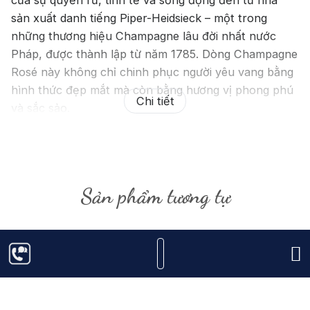
sản xuất danh tiếng Piper-Heidsieck – một trong
những thương hiệu Champagne lâu đời nhất nước
Pháp, được thành lập từ năm 1785. Dòng Champagne
Rosé này không chỉ chinh phục người yêu vang bằng
hình thức đẹp mắt mà còn bằng hương vị phong phú
Chi tiết
và sắc sảo.
Champagne Piper-Heidsieck Brut Rosé
là dòng
Champagne hồng quyến rũ, dành riêng cho những tín
đồ yêu vang đích thực. Đây là sự kết hợp hài hòa giữa
Sản phẩm tương tự
nghệ thuật phối trộn truyền thống và sự nhạy bén
trong việc lựa chọn nguyên liệu, mang đến một chai
Champagne sống động, tươi mới và đầy cuốn hút.