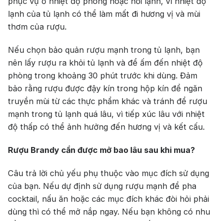
phục vụ ở nhiệt độ phòng hoặc hơi lạnh, vì nhiệt độ
lạnh của tủ lạnh có thể làm mất đi hương vị và mùi
Single Malt Scotch Whisky
thơm của rượu.
Whiskey Mỹ
Whisky Nhật
Nếu chọn bảo quản rượu mạnh trong tủ lạnh, bạn
Vodka
Cognac
Sake
nên lấy rượu ra khỏi tủ lạnh và để ấm đến nhiệt độ
phòng trong khoảng 30 phút trước khi dùng. Đảm
Thương hiệu nổi bật
bảo rằng rượu được đậy kín trong hộp kín để ngăn
truyền mùi từ các thực phẩm khác và tránh để rượu
Chivas
Macallan
Hibiki
mạnh trong tủ lạnh quá lâu, vì tiếp xúc lâu với nhiệt
độ thấp có thể ảnh hưởng đến hương vị và kết cấu.
Johnnie Walker
Singleton
Absolut
Courvoisier
Rượu Brandy cần được mở bao lâu sau khi mua?
Danzka
Câu trả lời chủ yếu phụ thuộc vào mục đích sử dụng
của bạn. Nếu dự định sử dụng rượu mạnh để pha
Ưu đãi hot
cocktail, nấu ăn hoặc các mục đích khác đòi hỏi phải
dùng thì có thể mở nắp ngay. Nếu bạn không có nhu
+ Ưu đãi giữa năm: Ngập tràn quà