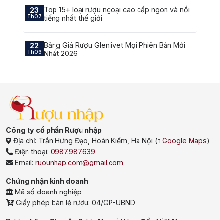
Top 15+ loại rượu ngoại cao cấp ngon và nổi
23
Th07
tiếng nhất thế giới
Bảng Giá Rượu Glenlivet Mọi Phiên Bản Mới
22
Th06
Nhất 2026
Công ty cổ phần Rượu nhập
Địa chỉ:
Trần Hưng Đạo, Hoàn Kiếm, Hà Nội
(
Google Maps
)
Điện thoại:
0987.987.639
Email:
ruounhap.com@gmail.com
Chứng nhận kinh doanh
Mã số doanh nghiệp:
Giấy phép bán lẻ rượu: 04/GP-UBND