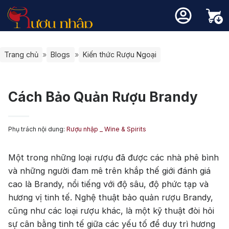
ượu Vang
ượu Whisky
ượu mạnh
Loại va
Xuẩ
Giố
Thương 
Thương 
Rượu mạ
Các loạ
Blogs
Liên hệ
Trang chủ
»
Blogs
»
Kiến thức Rượu Ngoại
Champa
Rượu Va
CABER
Macalla
Highl
Top 10 Vang theo tháng
Chọn Whisky theo chuyên gia
Thương hiệu nổi bật
CHARD
Chivas
Island
Rượu va
Vang Ph
Chọn vang theo chuyên gia
Quà Tặng Rượu Whisky
MALBE
Hibiki
Islay
Rượu mạnh phổ biến
Rượu Xách Tay -Rượu Duty Free
Quà tặng vang
Rượu va
Vang Chi
Cách Bảo Quản Rượu Brandy
MERLO
Johnnie
Lowla
Đánh giá rượu vang
Cẩm nang whisky
Vang hồ
Vang Tâ
Negroa
Singleto
Speys
Các loại rượu mạnh khác
Chưa có sản phẩm trong giỏ hàng.
PINOT 
Glenfidd
Kiến thức rượu vang
Vang Ng
VANG A
Single Malt Scotch Whisky
Phụ trách nội dung:
Rượu nhập _ Wine & Spirits
SAUVI
Glenlive
Vang nổ
Rượu Va
oại vang
Quay trở lại cửa hàng
SHIRAZ
Glenfarc
Thương hiệu nổi bật
Một trong những loại rượu đã được các nhà phê bình
Vang bị
VANG 
TEMPRA
Laphroa
ất xứ
và những người đam mê trên khắp thế giới đánh giá
Balvenie
Moscat
VANG N
cao là Brandy, nổi tiếng với độ sâu, độ phức tạp và
Lagavuli
Giống nho
hương vị tinh tế. Nghệ thuật bảo quản rượu Brandy,
Mortlac
cũng như các loại rượu khác, là một kỹ thuật đòi hỏi
Bowmor
sự cân bằng tinh tế giữa các yếu tố để duy trì hương
Ballantin