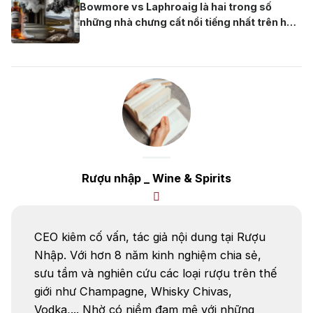
Mạnh Hơn Và Dễ Uống Hơn?
Bowmore vs Laphroaig là hai trong số
cầu, ngày càng có nhiều lựa chọn tuyệt vời
những nhà chưng cất nổi tiếng nhất trên hòn
với mức giá phải […]
đảo Islay, Scotland, cả hai đều nổi danh với
phong cách whisky khói than bùn đặc trưng.
Đối với những người yêu thích whisky, cuộc
tranh luận về việc chai nào mang đến trải
nghiệm khói mạnh mẽ hơn […]
Rượu nhập _ Wine & Spirits
CEO kiêm cố vấn, tác giả nội dung tại Rượu
Nhập. Với hơn 8 năm kinh nghiệm chia sẻ,
sưu tầm và nghiên cứu các loại rượu trên thế
giới như Champagne, Whisky Chivas,
Vodka,... Nhờ có niềm đam mê với những