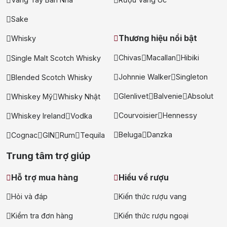
Sake
Thương hiệu nổi bật
Whisky
Chivas
Macallan
Hibiki
Single Malt Scotch Whisky
Johnnie Walker
Singleton
Blended Scotch Whisky
Glenlivet
Balvenie
Absolut
Whiskey Mỹ
Whisky Nhật
Courvoisier
Hennessy
Whiskey Ireland
Vodka
Beluga
Danzka
Cognac
GIN
Rum
Tequila
Trung tâm trợ giúp
Hỗ trợ mua hàng
Hiểu về rượu
Hỏi và đáp
Kiến thức rượu vang
Kiểm tra đơn hàng
Kiến thức rượu ngoại