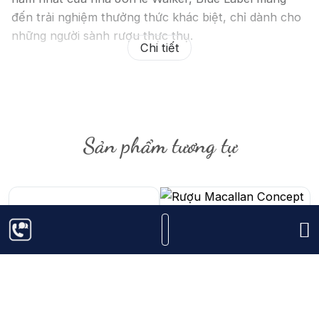
đến trải nghiệm thưởng thức khác biệt, chỉ dành cho
những người sành rượu thực thụ.
Chi tiết
Blue Label Xách Tay Duty Free
là thuật ngữ chỉ
những loại rượu được bán tại các cửa hàng miễn thuế
ở sân bay. Những chai rượu này thường đi kèm với
hóa đơn (Bill) và seal DFS riêng của mỗi sân bay và
Sản phẩm tương tự
mỗi quốc gia, đảm bảo tính xác thực và nguồn gốc
của sản phẩm.
11.000.000
₫
6.850.000
₫