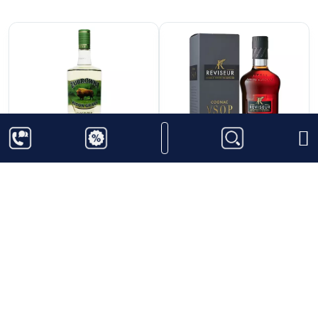
420.000
₫
0
₫
Rượu Vodka Zubrowka
Rượu Cognac Reviseur
Bison Grass 1 lít
VSOP
Thêm vào giỏ hàng
Thêm vào giỏ hàng