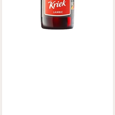
Top tìm kiếm
Rượu Vang
Vang Pháp
Rượu Vang Ý
Rượu Vang Đỏ