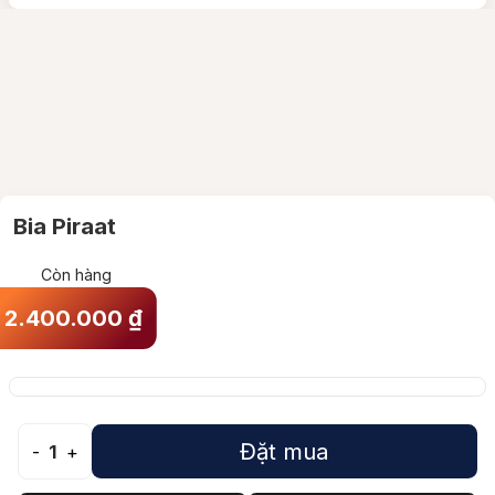
Bia Piraat
Còn hàng
2.400.000
₫
Đặt mua
-
1
+