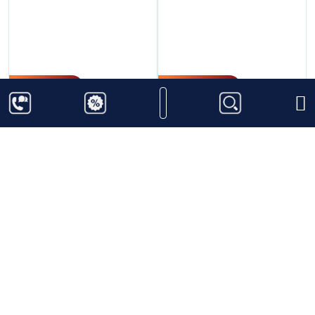
440.000
₫
1.080.000
₫
Rượu ST-Remy XO
Rượu Oxley London
Dry Gin
Thêm vào giỏ hàng
Thêm vào giỏ hàng