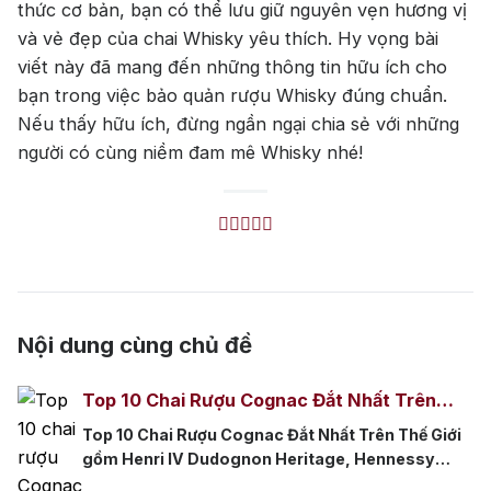
thức cơ bản, bạn có thể lưu giữ nguyên vẹn hương vị
Absolut
Courvoisier
và vẻ đẹp của chai Whisky yêu thích. Hy vọng bài
viết này đã mang đến những thông tin hữu ích cho
Danzka
bạn trong việc bảo quản rượu Whisky đúng chuẩn.
Nếu thấy hữu ích, đừng ngần ngại chia sẻ với những
Ưu đãi hot
người có cùng niềm đam mê Whisky nhé!
+ Ưu đãi giữa năm: Ngập tràn quà
tặng, gi rượu siêu hấp dẫn
+ Nhà cung cấp uy tín
Nội dung cùng chủ đề
Top 10 Chai Rượu Cognac Đắt Nhất Trên
Thế Giới
Top 10 Chai Rượu Cognac Đắt Nhất Trên Thế Giới
gồm Henri IV Dudognon Heritage, Hennessy
Beauté du Siècle, Rémy Martin Louis XIII Black