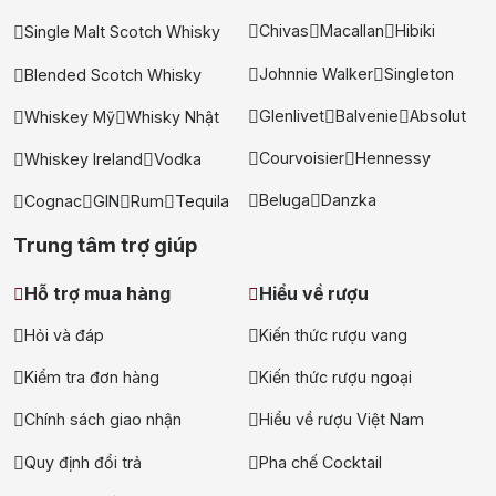
Chivas
Macallan
Hibiki
Single Malt Scotch Whisky
Johnnie Walker
Singleton
Blended Scotch Whisky
Glenlivet
Balvenie
Absolut
Whiskey Mỹ
Whisky Nhật
Courvoisier
Hennessy
Whiskey Ireland
Vodka
Beluga
Danzka
Cognac
GIN
Rum
Tequila
Trung tâm trợ giúp
Hỗ trợ mua hàng
Hiểu về rượu
Hỏi và đáp
Kiến thức rượu vang
Kiểm tra đơn hàng
Kiến thức rượu ngoại
Chính sách giao nhận
Hiểu về rượu Việt Nam
Quy định đổi trả
Pha chế Cocktail