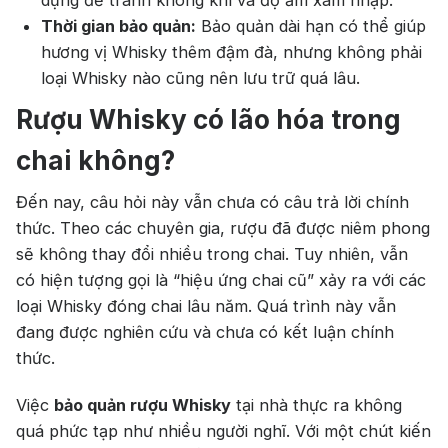
Rượu Vang
Vang Pháp
Thời gian bảo quản:
Bảo quản dài hạn có thể giúp
Rượu Vang Ý
hương vị Whisky thêm đậm đà, nhưng không phải
loại Whisky nào cũng nên lưu trữ quá lâu.
Rượu Vang Đỏ
Rượu Whisky có lão hóa trong
Rượu Vang Trắng
Whisky
chai không?
Blended Scotch Whisky
Đến nay, câu hỏi này vẫn chưa có câu trả lời chính
Single Malt Scotch Whisky
thức. Theo các chuyên gia, rượu đã được niêm phong
sẽ không thay đổi nhiều trong chai. Tuy nhiên, vẫn
Whiskey Mỹ
Whisky Nhật
có hiện tượng gọi là “hiệu ứng chai cũ” xảy ra với các
Vodka
Cognac
Sake
loại Whisky đóng chai lâu năm. Quá trình này vẫn
đang được nghiên cứu và chưa có kết luận chính
Thương hiệu nổi bật
thức.
Chivas
Macallan
Hibiki
Việc
bảo quản rượu Whisky
tại nhà thực ra không
quá phức tạp như nhiều người nghĩ. Với một chút kiến
Johnnie Walker
Singleton