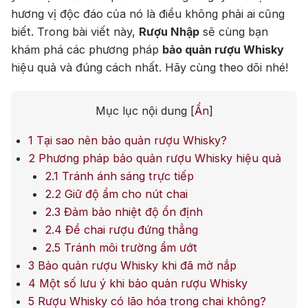
hương vị độc đáo của nó là điều không phải ai cũng
Jack Dan
biết. Trong bài viết này,
Rượu Nhập
sẽ cùng bạn
khám phá các phương pháp
bảo quản rượu Whisky
hiệu quả và đúng cách nhất. Hãy cùng theo dõi nhé!
Mục lục nội dung
[
Ẩn
]
1
Tại sao nên bảo quản rượu Whisky?
2
Phương pháp bảo quản rượu Whisky hiệu quả
2.1
Tránh ánh sáng trực tiếp
2.2
Giữ độ ẩm cho nút chai
2.3
Đảm bảo nhiệt độ ổn định
2.4
Để chai rượu đứng thẳng
2.5
Tránh môi trường ẩm ướt
3
Bảo quản rượu Whisky khi đã mở nắp
4
Một số lưu ý khi bảo quản rượu Whisky
5
Rượu Whisky có lão hóa trong chai không?