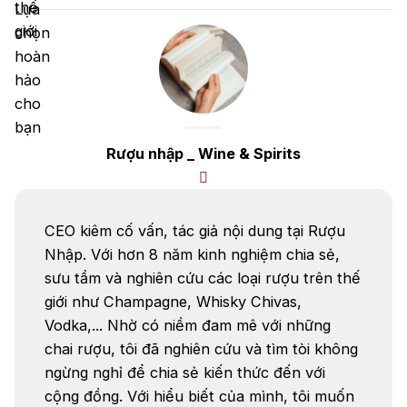
người yêu thích whisky, cuộc tranh luận về việc
chai nào mang đến trải nghiệm khói mạnh mẽ
hơn […]
Rượu nhập _ Wine & Spirits
CEO kiêm cố vấn, tác giả nội dung tại Rượu
Nhập. Với hơn 8 năm kinh nghiệm chia sẻ,
sưu tầm và nghiên cứu các loại rượu trên thế
giới như Champagne, Whisky Chivas,
Vodka,... Nhờ có niềm đam mê với những
chai rượu, tôi đã nghiên cứu và tìm tòi không
ngừng nghỉ để chia sẻ kiến thức đến với
cộng đồng. Với hiểu biết của mình, tôi muốn