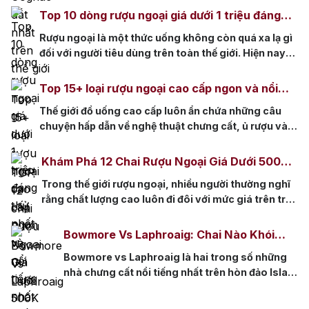
Pearl, Hardy Perfection 140 Years, Le Voyage de
Top 10 dòng rượu ngoại giá dưới 1 triệu đáng
Delamain, Martell Creation Baccarat, Frapin
thử nhất
Rượu ngoại là một thức uống không còn quá xa lạ gì
Cuvée 1888, Hine Triomphe Crystal Decanter,
đối với người tiêu dùng trên toàn thế giới. Hiện nay,
Jenssen Arcana và Courvoisier L’Esprit
có rất nhiều dòng rượu ngoại giá thành rẻ được phân
Decanter. Đây là những chai rượu hiếm […]
phối tại thị trường Việt Nam đáp ứng nhu cầu người
Top 15+ loại rượu ngoại cao cấp ngon và nổi
dùng Việt. Cùng Rượu Nhập tìm hiểu về top 10 […]
tiếng nhất thế giới
Thế giới đồ uống cao cấp luôn ẩn chứa những câu
chuyện hấp dẫn về nghệ thuật chưng cất, ủ rượu và
sự tinh hoa của các nền văn hóa. Từ những hầm rượu
vang cổ kính đến các nhà máy chưng cất hiện đại,
Khám Phá 12 Chai Rượu Ngoại Giá Dưới 500k
mỗi chai rượu ngoại cao cấp không chỉ là thức […]
Chất Lượng Tuyệt Hảo
Trong thế giới rượu ngoại, nhiều người thường nghĩ
rằng chất lượng cao luôn đi đôi với mức giá trên trời.
Tuy nhiên, quan niệm này không phải lúc nào cũng
đúng. Với sự phát triển của ngành công nghiệp rượu
Bowmore Vs Laphroaig: Chai Nào Khói
toàn cầu, ngày càng có nhiều lựa chọn tuyệt vời với
Mạnh Hơn Và Dễ Uống Hơn?
Bowmore vs Laphroaig là hai trong số những
mức giá phải […]
nhà chưng cất nổi tiếng nhất trên hòn đảo Islay,
Scotland, cả hai đều nổi danh với phong cách
whisky khói than bùn đặc trưng. Đối với những