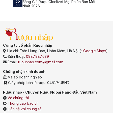
Bảng Giá Rượu Glenlivet Mọi Phiên Bản Mới
22
Th06
Nhất 2026
Công ty cổ phần Rượu nhập
Địa chỉ:
Trần Hưng Đạo, Hoàn Kiếm, Hà Nội
(
Google Maps
)
Điện thoại:
0987.987.639
Email:
ruounhap.com@gmail.com
Chứng nhận kinh doanh
Mã số doanh nghiệp:
Giấy phép bán lẻ rượu: 04/GP-UBND
Rượu nhập - Chuyên Rượu Ngoại Hàng Đầu Việt Nam
Về chúng tôi
Thông cáo báo chí
Liên hệ với chúng tôi