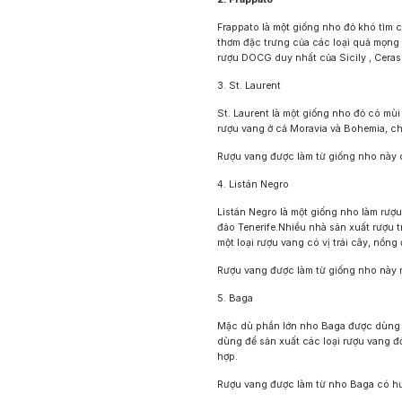
Sông Cái Distillery
Frappato là một giống nho đỏ khó tìm c
thơm đặc trưng của các loại quả mọng
rượu DOCG duy nhất của Sicily , Ceras
3. St. Laurent
St. Laurent là một giống nho đỏ có mùi
rượu vang ở cả Moravia và Bohemia, c
Rượu vang được làm từ giống nho này có
4. Listán Negro
Listán Negro là một giống nho làm rượu
đảo Tenerife.Nhiều nhà sản xuất rượu 
một loại rượu vang có vị trái cây, nồn
Rượu vang được làm từ giống nho này 
5. Baga
Mặc dù phần lớn nho Baga được dùng 
dùng để sản xuất các loại rượu vang đ
hợp.
Rượu vang được làm từ nho Baga có hư