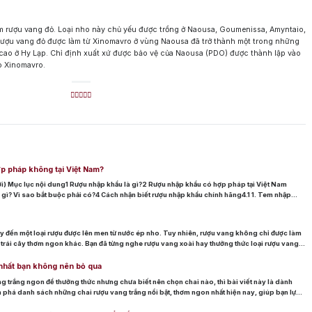
m rượu vang đỏ. Loại nho này chủ yếu được trồng ở Naousa, Goumenissa, Amyntaio,
. Rượu vang đỏ được làm từ Xinomavro ở vùng Naousa đã trở thành một trong những
 cao ở Hy Lạp. Chỉ định xuất xứ được bảo vệ của Naousa (PDO) được thành lập vào
o Xinomavro.
Vang Pháp
Rượu Vang Ý
Rượu Vang Đỏ
Rượu Vang Trắng
Whisky
ch Whisky
Single Malt Scotch Whisky
Whiskey Mỹ
Whisky Nhật
Vodka
nổi bật
ợp pháp không tại Việt Nam?
allan
Hibiki
Johnnie Walker
Singleton
Absolut
Courvoisier
Danz
i) Mục lục nội dung1 Rượu nhập khẩu là gì?2 Rượu nhập khẩu có hợp pháp tại Việt Nam
gì? Vì sao bắt buộc phải có?4 Cách nhận biết rượu nhập khẩu chính hãng4.1 1. Tem nhập
n […]
m: Ngập tràn quà tặng, gi rượu siêu hấp dẫn
y tín
 đến một loại rượu được lên men từ nước ép nho. Tuy nhiên, rượu vang không chỉ được làm
i trái cây thơm ngon khác. Bạn đã từng nghe rượu vang xoài hay thưởng thức loại rượu vang
nhất bạn không nên bỏ qua
g trắng ngon để thưởng thức nhưng chưa biết nên chọn chai nào, thì bài viết này là dành
há danh sách những chai rượu vang trắng nổi bật, thơm ngon nhất hiện nay, giúp bạn lựa