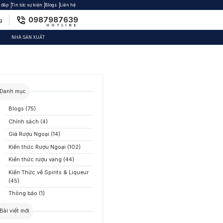
 đáp
Tin tức sự kiện
Blogs
Liên hệ
0987987639
g
HOTLINE
I
NHÀ SẢN XUẤT
u mạnh khác
u mạnh khác
u mạnh khác
hương hiệu nổi bật
Vùng làm vang
acallan
Abruzzo
hivas
Bordeaux
Danh mục
biki
Central Valley
hnnie Walker
Languedoc
Blogs (75)
 sản phẩm trong giỏ hàng.
ngleton
Maipo Valley
Chính sách (4)
uay trở lại cửa hàng
Giá Rượu Ngoại (14)
enfiddich
Mendoza
Kiến thức Rượu Ngoại (102)
enlivet
Kiến thức rượu vang (44)
enfarclas
Kiến Thức về Spirits & Liqueur
aphroaig
(45)
ho
lvenie
Thông báo (1)
agavulin
Bài viết mới
rtlach