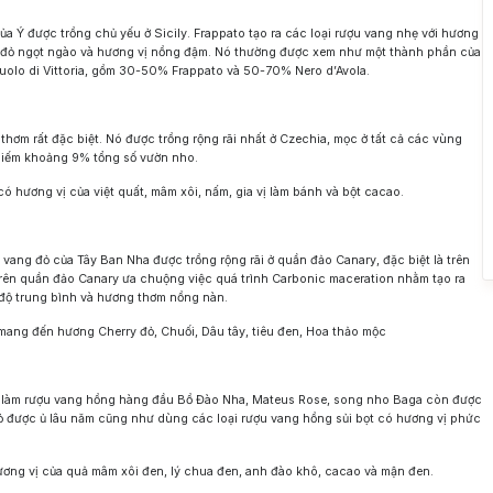
B
ủa Ý được trồng chủ yếu ở Sicily. Frappato tạo ra các loại rượu vang nhẹ với hương
Ba
 đỏ ngọt ngào và hương vị nồng đậm. Nó thường được xem như một thành phần của
Ja
uolo di Vittoria, gồm 30-50% Frappato và 50-70% Nero d’Avola.
 thơm rất đặc biệt. Nó được trồng rộng rãi nhất ở Czechia, mọc ở tất cả các vùng
hiếm khoảng 9% tổng số vườn nho.
 hương vị của việt quất, mâm xôi, nấm, gia vị làm bánh và bột cacao.
 vang đỏ của Tây Ban Nha được trồng rộng rãi ở quần đảo Canary, đặc biệt là trên
trên quần đảo Canary ưa chuộng việc quá trình Carbonic maceration nhằm tạo ra
g độ trung bình và hương thơm nồng nàn.
mang đến hương Cherry đỏ, Chuối, Dâu tây, tiêu đen, Hoa thảo mộc
làm rượu vang hồng hàng đầu Bồ Đào Nha, Mateus Rose, song nho Baga còn được
ỏ được ủ lâu năm cũng như dùng các loại rượu vang hồng sủi bọt có hương vị phức
ơng vị của quả mâm xôi đen, lý chua đen, anh đào khô, cacao và mận đen.