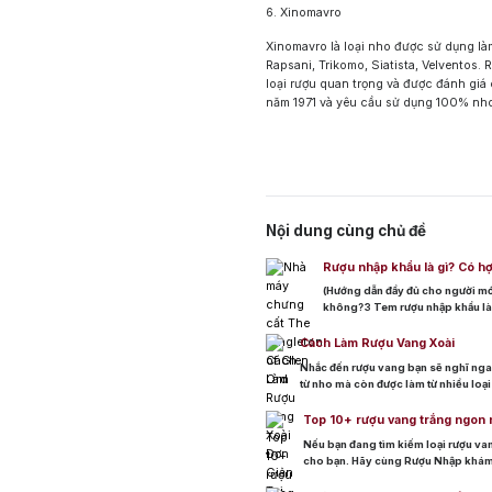
6. Xinomavro
Xinomavro là loại nho được sử dụng là
Rapsani, Trikomo, Siatista, Velventos
loại rượu quan trọng và được đánh giá
năm 1971 và yêu cầu sử dụng 100% nh
Top tìm kiếm
Rượu Vang
Blended Scot
Sake
Nội dung cùng chủ đề
Thương hiệu 
Rượu nhập khẩu là gì? Có h
Chivas
Mac
(Hướng dẫn đầy đủ cho người mớ
không?3 Tem rượu nhập khẩu là 
Ưu đãi hot
khẩu còn nguyên vẹn4.2 2. Nhã
+ Ưu đãi giữa nă
Cách Làm Rượu Vang Xoài
+ Nhà cung cấp u
Nhắc đến rượu vang bạn sẽ nghĩ ngay
từ nho mà còn được làm từ nhiều loạ
xoài […]
Top 10+ rượu vang trắng ngon 
Nếu bạn đang tìm kiếm loại rượu van
cho bạn. Hãy cùng Rượu Nhập khám p
chọn được sản phẩm […]