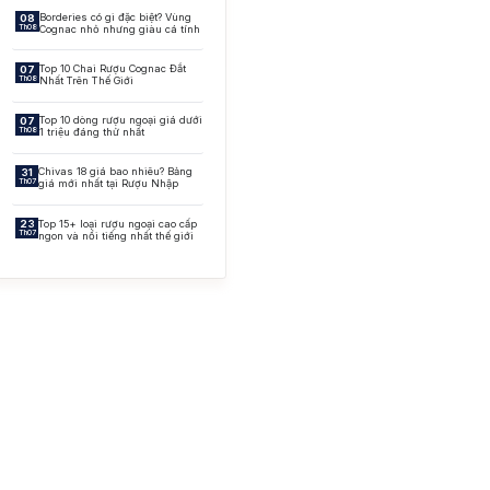
owmore
Borderies có gì đặc biệt? Vùng
08
Th08
Cognac nhỏ nhưng giàu cá tính
llantine’s
ck Daniel's
Top 10 Chai Rượu Cognac Đắt
07
Th08
Nhất Trên Thế Giới
Top 10 dòng rượu ngoại giá dưới
07
Th08
1 triệu đáng thử nhất
Chivas 18 giá bao nhiêu? Bảng
31
Th07
giá mới nhất tại Rượu Nhập
Top 15+ loại rượu ngoại cao cấp
23
Th07
ngon và nổi tiếng nhất thế giới