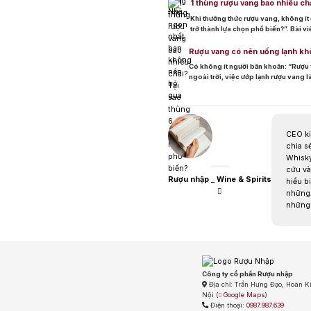
1 thùng rượu vang bao nhiêu cha
Khi thưởng thức rượu vang, không ít 
trở thành lựa chọn phổ biến?”. Bài v
[…]
Rượu vang có nên uống lạnh kh
Có không ít người băn khoăn: “Rượu 
ngoài trời, việc ướp lạnh rượu vang
rượu vang đúng cách để […]
CEO ki
chia s
Whisky
cứu và
Rượu nhập _ Wine & Spirits
hiểu b
những 
những 
Công ty cổ phần Rượu nhập
Địa chỉ:
Trần Hưng Đạo, Hoàn K
Nội
(
Google Maps
)
Điện thoại:
0987.987.639