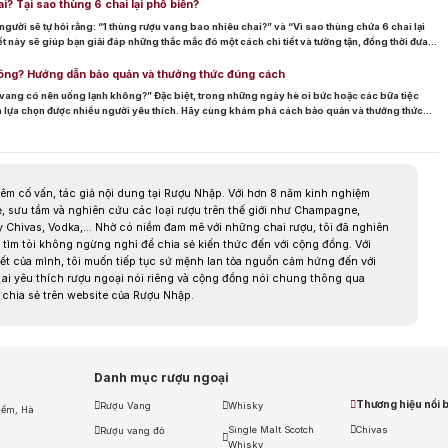
i? Tại sao thùng 6 chai lại phổ biến?
người sẽ tự hỏi rằng: “1 thùng rượu vang bao nhiêu chai?” và “Vì sao thùng chứa 6 chai lại
iết này sẽ giúp bạn giải đáp những thắc mắc đó một cách chi tiết và tường tận, đồng thời đưa
ông? Hướng dẫn bảo quản và thưởng thức đúng cách
vang có nên uống lạnh không?” Đặc biệt, trong những ngày hè oi bức hoặc các bữa tiệc
 là lựa chọn được nhiều người yêu thích. Hãy cùng khám phá cách bảo quản và thưởng thức
êm cố vấn, tác giả nội dung tại Rượu Nhập. Với hơn 8 năm kinh nghiệm
ẻ, sưu tầm và nghiên cứu các loại rượu trên thế giới như Champagne,
 Chivas, Vodka,... Nhờ có niềm đam mê với những chai rượu, tôi đã nghiên
 tìm tòi không ngừng nghỉ để chia sẻ kiến thức đến với cộng đồng. Với
iết của mình, tôi muốn tiếp tục sứ mệnh lan tỏa nguồn cảm hứng đến với
ai yêu thích rượu ngoại nói riêng và cộng đồng nói chung thông qua
chia sẻ trên website của Rượu Nhập.
Danh mục rượu ngoại
Thương hiệu nổi b
Rượu Vang
Whisky
iếm, Hà
Single Malt Scotch
Chivas
Rượu vang đỏ
Whisky