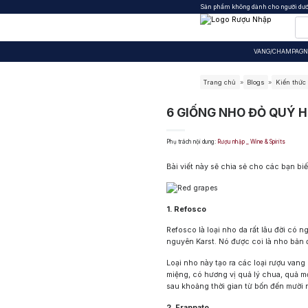
Sản phẩm không dành cho người dưới
VANG/CHAMPAG
Rượu Nhập Offers
Thương hiệu nổi bật
Thương hiệu nổi bật
Thương hiệu nổi bật
Thế giới Whisky
Trang chủ
»
Blogs
»
Kiến thức
Courvoisier
Dassai
Top 10 Vang theo tháng
Chọn Whisky theo chuyên
6 GIỐNG NHO ĐỎ QUÝ H
Hennessy
Nishinoseki
Chọn vang theo chuyên
Quà Tặng Rượu Whisky
Quà tặng vang
Martell
Rượu Xách Tay -Rượu Duty
Phụ trách nội dung:
Rượu nhập _ Wine & Spirits
Đánh giá rượu vang
Cẩm nang whisky
Absolut
Kiến thức rượu vang
Tất cả W
Bài viết này sẽ chia sẻ cho các bạn bi
Baileys
Tất cả Rượu 
Beluga
Lady Triệu
1. Refosco
Bacardi
Refosco là loại nho da rất lâu đời có n
nguyên Karst. Nó được coi là nho bản 
Brugal
Clement
Loại nho này tạo ra các loại rượu van
miệng, có hương vị quả lý chua, quả mọ
Jägermeister
sau khoảng thời gian từ bốn đến mười n
Danzka
2. Frappato