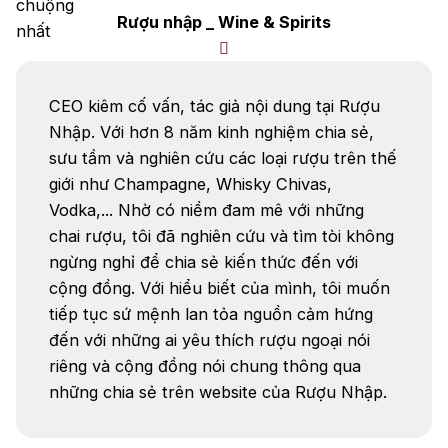
Vodka
Cognac
Sake
Rượu nhập _ Wine & Spirits
Thương hiệu nổi bật
Chivas
Macallan
Hibiki
CEO kiêm cố vấn, tác giả nội dung tại Rượu
Nhập. Với hơn 8 năm kinh nghiệm chia sẻ,
Johnnie Walker
Singleton
sưu tầm và nghiên cứu các loại rượu trên thế
giới như Champagne, Whisky Chivas,
Absolut
Courvoisier
Vodka,... Nhờ có niềm đam mê với những
Danzka
chai rượu, tôi đã nghiên cứu và tìm tòi không
ngừng nghỉ để chia sẻ kiến thức đến với
Ưu đãi hot
cộng đồng. Với hiểu biết của mình, tôi muốn
tiếp tục sứ mệnh lan tỏa nguồn cảm hứng
+ Ưu đãi giữa năm: Ngập tràn quà
đến với những ai yêu thích rượu ngoại nói
tặng, gi rượu siêu hấp dẫn
riêng và cộng đồng nói chung thông qua
+ Nhà cung cấp uy tín
những chia sẻ trên website của Rượu Nhập.