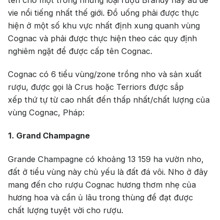
tên cho một trong những loại rượu Brandy hay au de
Jack Dan
vie nổi tiếng nhất thế giới. Đồ uống phải được thực
hiện ở một số khu vực nhất định xung quanh vùng
Cognac và phải được thực hiện theo các quy định
nghiêm ngặt để được cấp tên Cognac.
Cognac có 6 tiểu vùng/zone trồng nho và sản xuất
rượu, được gọi là Crus hoặc Terriors được sắp
xếp thứ tự từ cao nhất đến thấp nhất/chất lượng của
vùng Cognac, Pháp:
1. Grand Champagne
Grande Champagne có khoảng 13 159 ha vườn nho,
đất ở tiểu vùng này chủ yếu là đất đá vôi. Nho ở đây
mang đến cho rượu Cognac hương thơm nhẹ của
hương hoa và cần ủ lâu trong thùng để đạt được
chất lượng tuyệt vời cho rượu.