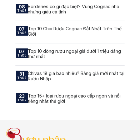
Borderies có gì đặc biệt? Vùng Cognac nhỏ
08
Th08
nhưng giàu cá tính
Top 10 Chai Rượu Cognac Đắt Nhất Trên Thế
07
Th08
Giới
Top 10 dòng rượu ngoại giá dưới 1 triệu đáng
07
Th08
thử nhất
Chivas 18 giá bao nhiêu? Bảng giá mới nhất tại
31
Th07
Rượu Nhập
Top 15+ loại rượu ngoại cao cấp ngon và nổi
23
Th07
tiếng nhất thế giới