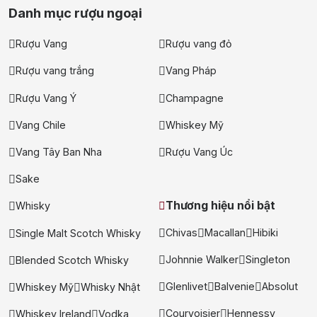
Danh mục rượu ngoại
Rượu Vang
Rượu vang đỏ
Rượu vang trắng
Vang Pháp
Rượu Vang Ý
Champagne
Vang Chile
Whiskey Mỹ
Vang Tây Ban Nha
Rượu Vang Úc
Sake
Thương hiệu nổi bật
Whisky
Chivas
Macallan
Hibiki
Single Malt Scotch Whisky
Johnnie Walker
Singleton
Blended Scotch Whisky
Glenlivet
Balvenie
Absolut
Whiskey Mỹ
Whisky Nhật
Courvoisier
Hennessy
Whiskey Ireland
Vodka