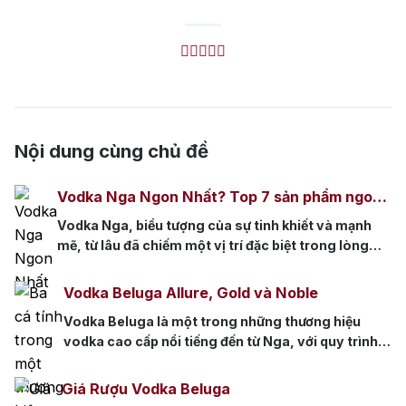
Nội dung cùng chủ đề
Vodka Nga Ngon Nhất? Top 7 sản phẩm ngon
nên thử
Vodka Nga, biểu tượng của sự tinh khiết và mạnh
mẽ, từ lâu đã chiếm một vị trí đặc biệt trong lòng
những người sành rượu trên khắp thế giới. Không
chỉ là một loại đồ uống, Vodka đã trở thành thức
Vodka Beluga Allure, Gold và Noble
uống quen thuộc trong các bữa tiệc. Với nhiều
Vodka Beluga là một trong những thương hiệu
thương hiệu và chủng […]
vodka cao cấp nổi tiếng đến từ Nga, với quy trình
sản xuất tỉ mỉ và chất lượng vượt trội. Ba dòng sản
phẩm Vodka Beluga Allure, Gold và Noble là
Giá Rượu Vodka Beluga
những phiên bản đặc biệt của Beluga, mỗi dòng