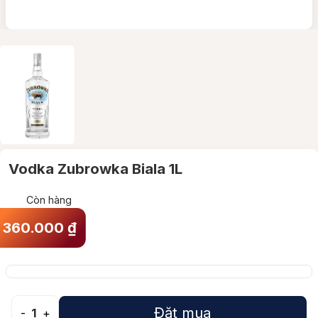
Vodka Zubrowka Biala 1L
Còn hàng
360.000
₫
Đặt mua
-
1
+