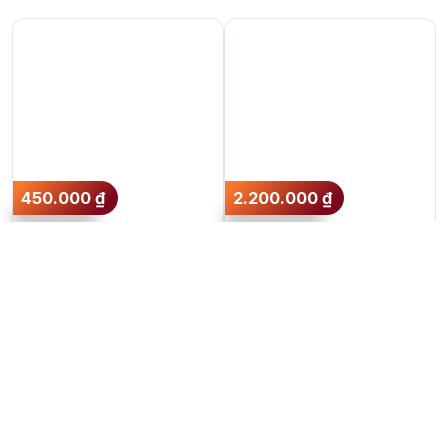
450.000
₫
2.200.000
₫
Vodka Sa Hoàng Vàng
Vodka Beluga Allure
1 Lít
1000ml
40%
700ml
40%
Thêm vào giỏ hàng
Thêm vào giỏ hàng