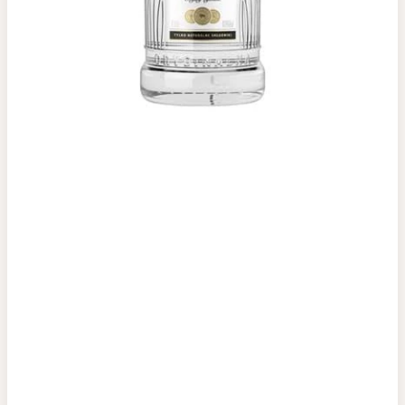
Top tìm kiếm
Rượu Vang
Vang Pháp
Rượu Vang Ý
Rượu Vang Đỏ