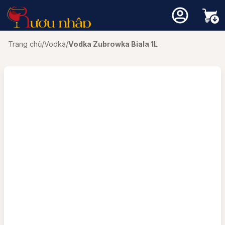
Trang chủ
/
Vodka
/
Vodka Zubrowka Biala 1L
Chưa có sản phẩm trong giỏ hàng.
Quay trở lại cửa hàng