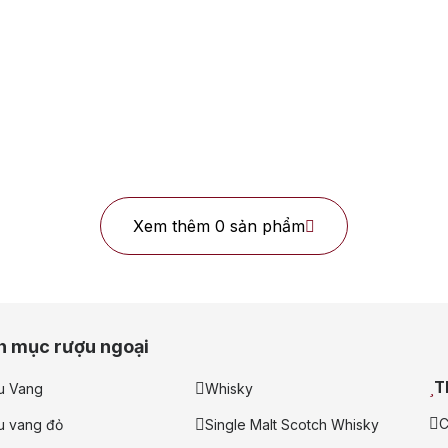
Vodka
Cognac
Sake
nổi bật
lan
Hibiki
Johnnie Walker
Singleton
Absolut
Xem thêm 0 sản phẩm
 Ngập tràn quà tặng, gi rượu siêu hấp dẫn
 tín
h mục rượu ngoại
T
u Vang
Whisky
C
u vang đỏ
Single Malt Scotch Whisky