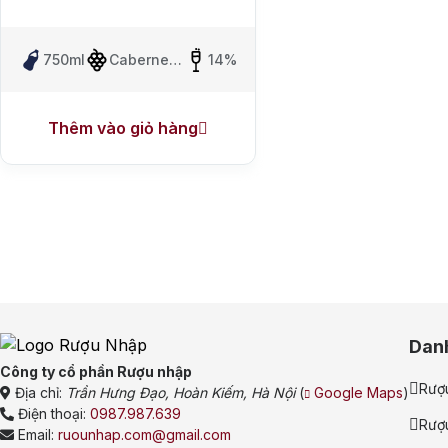
Whisky Nhật
750ml
Cabernet
14%
Thương hiệu 
Sauvignon
Chivas
Macal
Thêm vào giỏ hàng
Danzka
Ưu đãi hot
+ Ưu đãi giữa năm:
+ Nhà cung cấp uy
Dan
Công ty cổ phần Rượu nhập
Rượ
Địa chỉ:
Trần Hưng Đạo, Hoàn Kiếm, Hà Nội
(
Google Maps
)
Điện thoại:
0987.987.639
Rượ
Email:
ruounhap.com@gmail.com