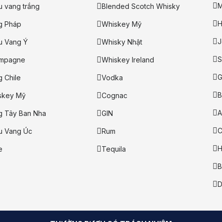
M
u vang trắng
Blended Scotch Whisky
H
g Pháp
Whiskey Mỹ
J
 Vang Ý
Whisky Nhật
S
mpagne
Whiskey Ireland
G
 Chile
Vodka
B
skey Mỹ
Cognac
A
g Tây Ban Nha
GIN
C
u Vang Úc
Rum
H
e
Tequila
B
D