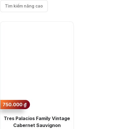
Moscato
Tìm kiếm nâng cao
Bacardi
Brugal
Clement
Jägermeister
Danzka
Sông Cái Distillery
Top tìm kiếm
750.000
₫
Rượu Vang
V
Tres Palacios Family Vintage
Cabernet Sauvignon
Whisky
Blen