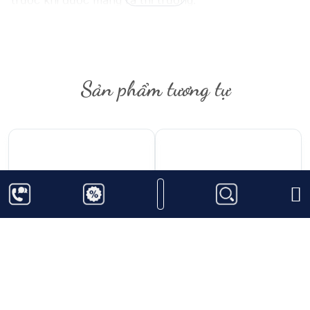
trước khi được mang ra thị trường.
Sản phẩm tương tự
245.000
₫
3.557.000
₫
Rượu Vang Castilla
Rượu Vang Chateau La
Sauvignon Blanc
Lagune Hault Medoc