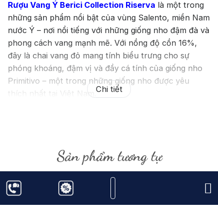
Rượu Vang Ý Berici Collection Riserva
là một trong
những sản phẩm nổi bật của vùng Salento, miền Nam
nước Ý – nơi nổi tiếng với những giống nho đậm đà và
phong cách vang mạnh mẽ. Với nồng độ cồn 16%,
đây là chai vang đỏ mang tính biểu trưng cho sự
phóng khoáng, đậm vị và đầy cá tính của giống nho
Primitivo – một trong những giống nho được yêu
Chi tiết
thích nhất tại Việt Nam.
Vang Ý Berici Collection Riserva 16 độ
là một sản
phẩm đặc sắc đến từ vùng Salento, miền Nam nước
Ý, nổi tiếng với những chai vang đỏ đậm đà, mạnh mẽ
Sản phẩm tương tự
và tinh tế. Với nồng độ cồn 16%, chai vang này thể
hiện trọn vẹn phong cách trưởng thành, phóng
khoáng nhưng vẫn cân bằng, mang đến trải nghiệm
trọn vẹn cho những người yêu vang đỏ và thích
khám phá các tầng hương vị phức hợp của giống nho
Primitivo.