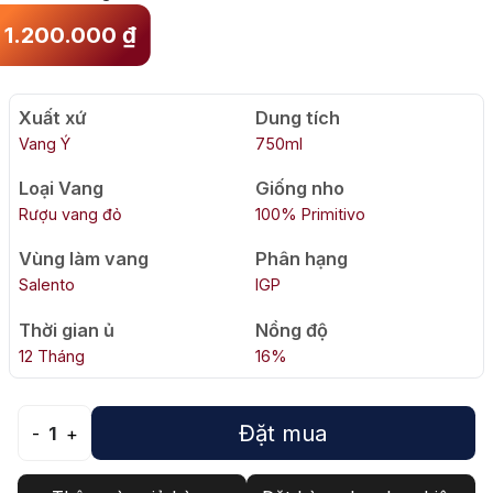
1.200.000
₫
Xuất xứ
Dung tích
Vang Ý
750ml
Loại Vang
Giống nho
Rượu vang đỏ
100% Primitivo
Vùng làm vang
Phân hạng
Salento
IGP
Thời gian ủ
Nồng độ
12 Tháng
16%
Đặt mua
-
1
+