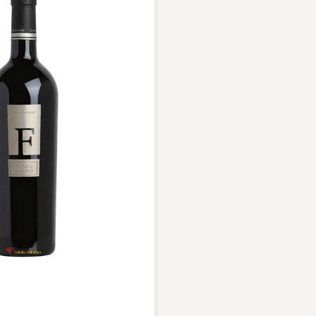
Vang Pháp
Rượu Vang Ý
Rượu Vang Đỏ
Rượu Vang Trắng
Whisky
ch Whisky
Single Malt Scotch Whisky
Whiskey Mỹ
Whisky Nhật
Vodka
nổi bật