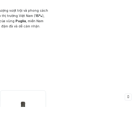
t lượng vượt trội và phong cách
 thị trường Việt Nam (
15%
),
 của vùng
Puglia
, miền Nam
, đậm đà và dễ cảm nhận.