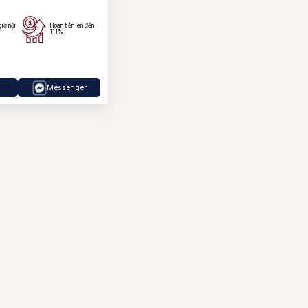
owmore
allantine’s
giờ nội
Hoàn tiền lên đến
111%
ack Daniel's
Messenger