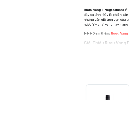
Rượu Vang F Negroamaro
là
đầy cá tính. Đây là
phiên bản
nhưng vẫn giữ trọn vẹn cấu t
nước Ý – chai vang này mang 
►►► Xem thêm:
Rượu Vang
Giới Thiệu Rượu Vang