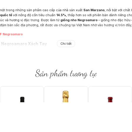
 một trong những sản phẩm cao cấp của nhà sản xuất
San Marzano
, nổi bật với chấ
 quốc tế
với nồng độ cồn tiêu chuẩn
14.5%
, thấp hơn so với phiên bản dành riêng cho
rúc và hương vị đặc trưng. Được làm từ
giống nho Negroamaro
– giống nho đặc hữu
đậm bản sắc địa phương, rất được ưa chuộng tại Việt Nam nhờ vào hương vị tròn đầy
 F Negroamaro
 F Negroamaro Xách Tay
Chi tiết
Sản phẩm tương tự