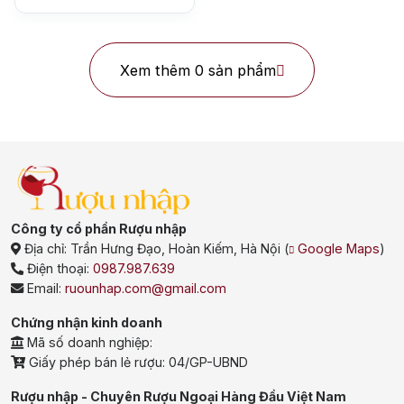
Rượu Vang
Vang Pháp
Xem thêm 0 sản phẩm
Rượu Vang Ý
Rượu Vang Đỏ
Rượu Vang Trắng
Whisky
Blended Scotch Whisky
Single Malt Scotch Whisky
Công ty cổ phần Rượu nhập
Địa chỉ:
Trần Hưng Đạo, Hoàn Kiếm, Hà Nội
(
Google Maps
)
Whiskey Mỹ
Whisky Nhật
Điện thoại:
0987.987.639
Email:
ruounhap.com@gmail.com
Vodka
Cognac
Sake
Chứng nhận kinh doanh
Mã số doanh nghiệp:
Thương hiệu nổi bật
Giấy phép bán lẻ rượu: 04/GP-UBND
Chivas
Macallan
Hibiki
Rượu nhập - Chuyên Rượu Ngoại Hàng Đầu Việt Nam