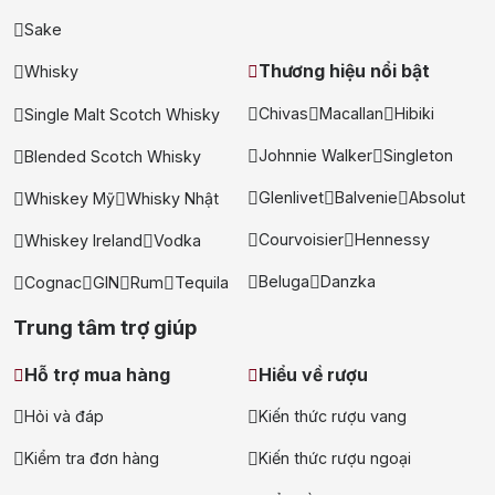
Sake
Thương hiệu nổi bật
Whisky
Chivas
Macallan
Hibiki
Single Malt Scotch Whisky
Johnnie Walker
Singleton
Blended Scotch Whisky
Glenlivet
Balvenie
Absolut
Whiskey Mỹ
Whisky Nhật
Courvoisier
Hennessy
Whiskey Ireland
Vodka
Beluga
Danzka
Cognac
GIN
Rum
Tequila
Trung tâm trợ giúp
Hỗ trợ mua hàng
Hiểu về rượu
Hỏi và đáp
Kiến thức rượu vang
Kiểm tra đơn hàng
Kiến thức rượu ngoại