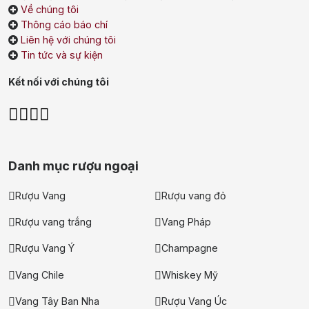
Về chúng tôi
Johnnie Walker
Singleton
Thông cáo báo chí
Liên hệ với chúng tôi
Absolut
Courvoisier
Tin tức và sự kiện
Danzka
Kết nối với chúng tôi
Ưu đãi hot
+ Ưu đãi giữa năm: Ngập tràn quà
tặng, gi rượu siêu hấp dẫn
Danh mục rượu ngoại
+ Nhà cung cấp uy tín
Rượu Vang
Rượu vang đỏ
Rượu vang trắng
Vang Pháp
Rượu Vang Ý
Champagne
Vang Chile
Whiskey Mỹ
Vang Tây Ban Nha
Rượu Vang Úc