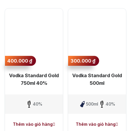
Sắp xếp theo mức
Jack Dan
giá lớn nhất
Sắp xếp theo mức
giá nhỏ nhất
Sắp xếp theo mới
nhất
400.000
₫
300.000
₫
Sắp xếp theo lâu
Vodka Standard Gold
Vodka Standard Gold
nhất
750ml 40%
500ml
40%
500ml
40%
Thêm vào giỏ hàng
Thêm vào giỏ hàng