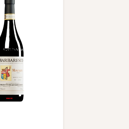
Vang Pháp
Rượu Vang Ý
Rượu Vang Đỏ
Rượu Vang Trắng
Whisky
ch Whisky
Single Malt Scotch Whisky
Whiskey Mỹ
Whisky Nhật
Vodka
nổi bật