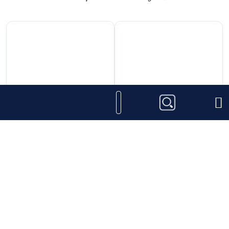
247.000
₫
650.000
₫
Rượu Vang Carmen
Rượu Vang Chateau
Insigne Sauvignon
Rissac Cabardes
Blanc
Thêm vào giỏ hàng
Thêm vào giỏ hàng