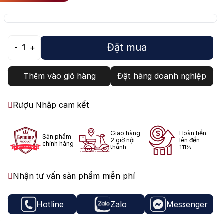
Đặt mua
-
1
+
Thêm vào giỏ hàng
Đặt hàng doanh nghiệp
Rượu Nhập cam kết
Giao hàng
Hoàn tiền
Sản phẩm
2 giờ nội
lên đến
chính hãng
thành
111%
Nhận tư vấn sản phẩm miễn phí
Hotline
Zalo
Messenger