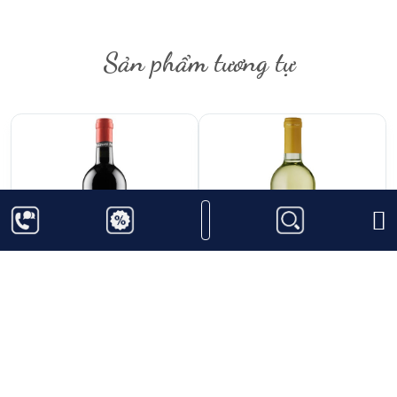
Sản phẩm tương tự
1.111.000
₫
420.000
₫
Rượu Vang Pio Cesare
Rượu Vang Ý
Barbera D’Alba
Frescobaldi Remole
Toscana Bianco