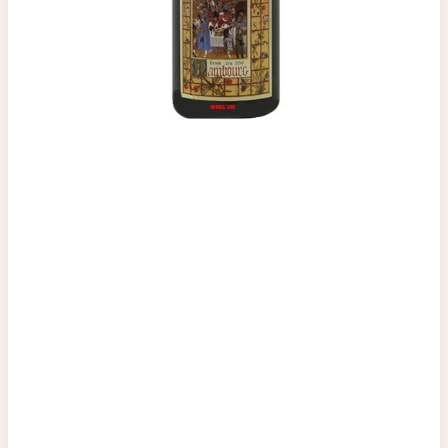
Top tìm kiếm
Rượu Vang
Vang Pháp
Rượu Vang Ý