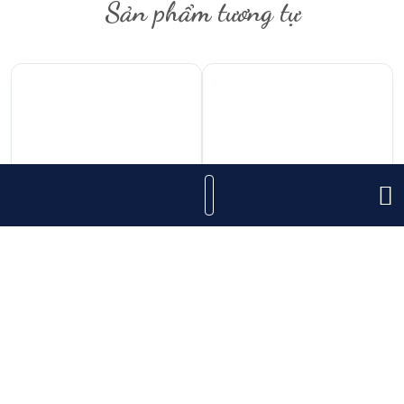
Sản phẩm tương tự
1.760.000
₫
195.000
₫
Rượu Vang Albert
Rượu Vang Santa
Bichot Saint Romain
Alicia Cabernet
Sauvignon