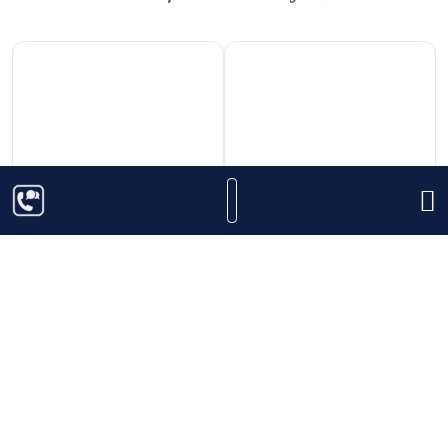
449.000
₫
1.980.000
₫
Rượu Vang Purato
Rượu Vang Pháp
Catarratto Pinot Grigio
Chateau Bouscaut
Organic
Thêm vào giỏ hàng
Thêm vào giỏ hàng