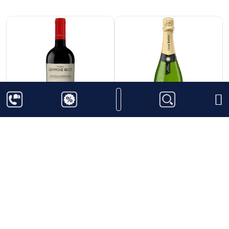
2.159.000
₫
405.000
₫
Rượu Vang Ruffino
Rượu Vang Sủi Gran
Tenuta Greppone
Baron Cava Brut
Mazzi
Reserva
Thêm vào giỏ hàng
Thêm vào giỏ hàng