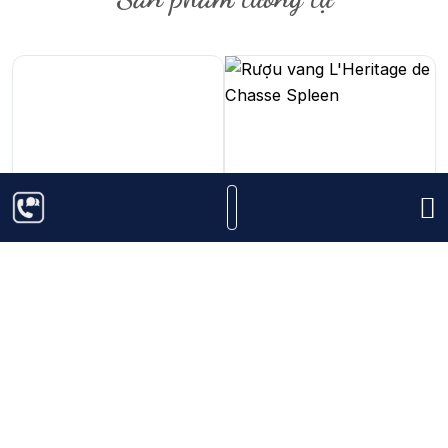
244.000
₫
1.150.000
₫
Rượu Vang Trắng Le
Rượu Vang L'Heritage
Petit Des Celliers
de Chasse Spleen
D’Asie
750ml
Cabernet
13%
Sauvignon
, Merlot