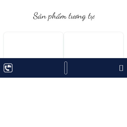
Sản phẩm tương tự
625.000
₫
1.830.000
₫
Rượu Vang Bontadini
Rượu Vang Dona
Negroamaro
Bernarda Luis Felipe
Edwards