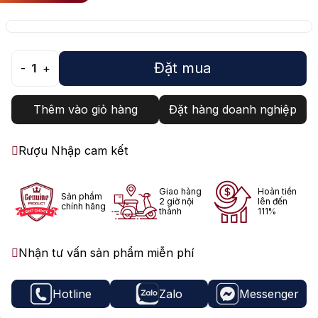
Đặt mua
-
1
+
Thêm vào giỏ hàng
Đặt hàng doanh nghiệp
Rượu Nhập cam kết
Giao hàng
Hoàn tiền
Sản phẩm
2 giờ nội
lên đến
chính hãng
thành
111%
Nhận tư vấn sản phẩm miễn phí
Hotline
Zalo
Messenger