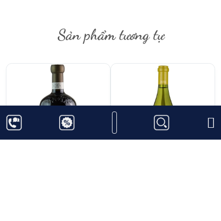
Sản phẩm tương tự
880.000
₫
789.000
₫
Rượu Vang Selezione
Rượu Vang Tarapaca
Luigi Guarini Primitivo
Gran Reserva
Di Manduria
Chardonnay