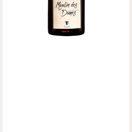
Top tìm kiếm
Rượu Vang
Vang Pháp
Rượu Vang Ý