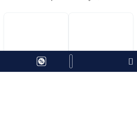
1.350.000
₫
195.000
₫
Rượu Vang Rue 333
Rượu Vang Vina
Taurasi Riserva Nativ
Zamano Tempranillo
Thêm vào giỏ hàng
Thêm vào giỏ hàng